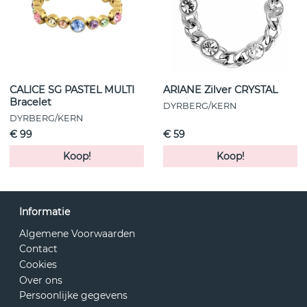
CALICE SG PASTEL MULTI
ARIANE Zilver CRYSTAL
Bracelet
DYRBERG/KERN
DYRBERG/KERN
€ 99
€ 59
Koop!
Koop!
Informatie
Algemene Voorwaarden
Contact
Cookies
Over ons
Persoonlijke gegevens