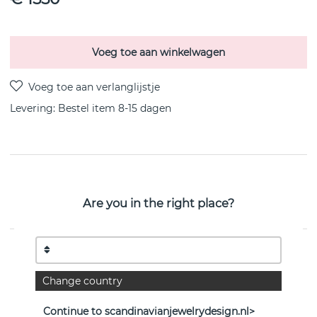
Voeg toe aan winkelwagen
Levering:
Bestel item 8-15 dagen
PRODUCTOMSCHRIJVING
OFFSPRING Hanger i 18k Goud van het Deense Georg
Are you in the right place?
Jensen 45 cm
EIGENSCHAPPEN
Change country
Collectie:
OFFSPRING
Lengte:
45 cm
Continue to scandinavianjewelrydesign.nl>