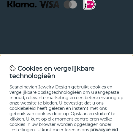
Nieuwsbrief
Cookies en vergelijkbare
Met onze nieuwsbrief ben je als eerste op de hoogte van
technologieën
nieuws en aanbiedingen. Meld je hieronder aan.
Scandinavian Jewelry Design gebruikt cookies en
VERZENDEN
vergelijkbare opslagtechnologieën om u aangepaste
inhoud, relevante marketing en een betere ervaring op
onze website te bieden. U bevestigt dat u ons
cookiebeleid heeft gelezen en instemt met ons
gebruik van cookies door op 'Opslaan en sluiten' te
klikken. U kunt op elk moment controleren welke
cookies in uw browser worden opgeslagen onder
'Instellingen'. U kunt meer lezen in ons
privacybeleid