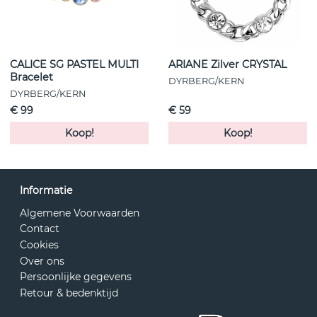
CALICE SG PASTEL MULTI
ARIANE Zilver CRYSTAL
Bracelet
DYRBERG/KERN
DYRBERG/KERN
€ 99
€ 59
Koop!
Koop!
Informatie
Algemene Voorwaarden
Contact
Cookies
Over ons
Persoonlijke gegevens
Retour & bedenktijd