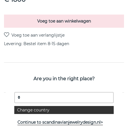
Voeg toe aan winkelwagen
Levering:
Bestel item 8-15 dagen
PRODUCTOMSCHRIJVING
Are you in the right place?
OFFSPRING 18k goud oorbel van het Deense Georg
Jensen
EIGENSCHAPPEN
Change country
Collectie:
OFFSPRING
Continue to scandinavianjewelrydesign.nl>
Breedte:
13,5 mm