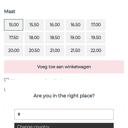
Maat
15.00
15.50
16.00
16.50
17.00
17.50
18.00
18.50
19.00
19.50
20.00
20.50
21.00
21.50
22.00
Voeg toe aan winkelwagen
Levering:
Bestel item 4-6 weken
Are you in the right place?
PRODUCTOMSCHRIJVING
Plain & Signature Thin is een sterling zilveren van het
Change country