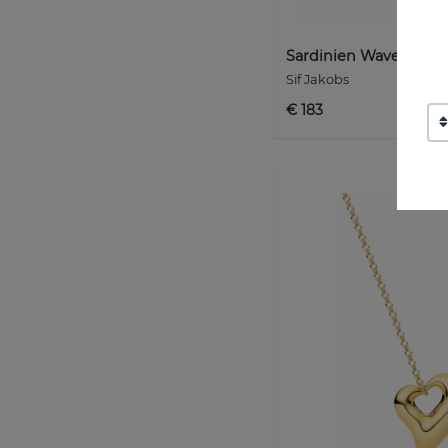
Sardinien Wave Ring 
Sif Jakobs
€ 183