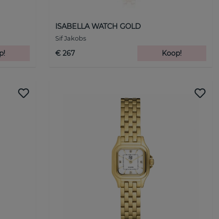
ISABELLA WATCH GOLD
Sif Jakobs
p!
€ 267
Koop!