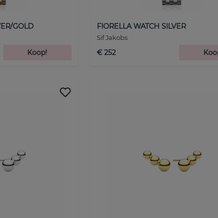
VER/GOLD
FIORELLA WATCH SILVER
Sif Jakobs
Koop!
€ 252
Koo