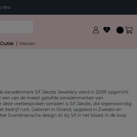
 1914
0
Outlet
Merken
 sieradenmerk Sif Jakobs Jewellery werd in 2009 opgericht
ot een van de meest geliefde sieradenmerken van
deze veelbesproken sieraden is Sif Jakobs, die tegenwoordig
bedrijf runt. Geboren in IJsland, opgeleid in Zweden en
 Scandinavische design zit bij Sif in het bloed. In de loop
tijd doorgebracht in Italië, wat terug te zien in haar designs.
ische minimalisme en de Italiaanse elegantie heeft
 exclusieve en unieke sieradencollecties vernoemd naar