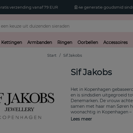
atis verzending vanaf 79 EUR
4e generatie goudsmid sinds
Kettingen
Armbanden
Ringen
Oorbellen
Accessoires
Start
Sif Jakobs
Sif Jakobs
Het in Kopenhagen gebaseerde
en is sindsdien uitgegroeid t
Denemarken. De vrouw achter 
samen met haar man Søren het 
woonachtig in Kopenhagen – het
van de jaren heeft ze ook veel 
Lees meer
De fusie tussen het Scandinav
geresulteerd in verschillende