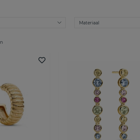
Italiaanse steden; Ellera, Folli
kettingen, oorbellen als ring
persoonlijke stijl te passen.
Sif Jakobs maakt sieraden vo
hebben haar prijzen en bewon
de vrije Italiaanse elegantie
gebalanceerde sieraden die zo
en
worden. Of je nu op zoek bent
Jakobs heeft iets voor jou.