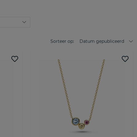
na, Biella. Al deze karakteristieke collecties bestaan uit zowel
en en zijn eenvoudig te mixen en te matchen om bij jouw
or de moderne vrouw en haar stijlvolle sieradenontwerpen
deraars over de hele wereld opgeleverd. De combinatie van
 en de Scandinavische nauwkeurigheid zorgt voor
wel in het dagelijkse leven als op feesten gedragen kunnen
Sorteer op:
Datum gepubliceerd
 naar een paar speelse oorbellen of een glamoureuze ring, Sif