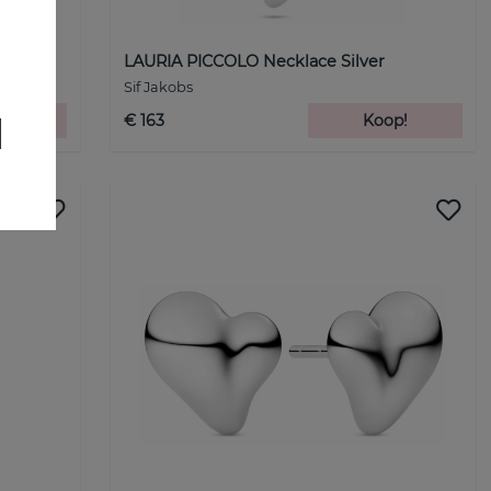
ilver
LAURIA PICCOLO Necklace Silver
Sif Jakobs
p!
€ 163
Koop!