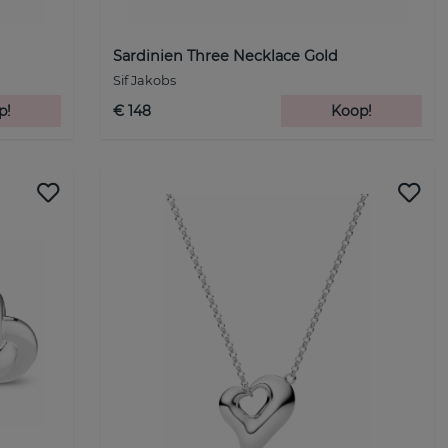
Sardinien Three Necklace Gold
Sif Jakobs
p!
€ 148
Koop!