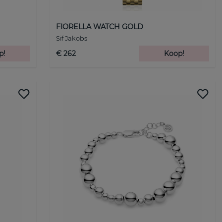
FIORELLA WATCH GOLD
Sif Jakobs
p!
€ 262
Koop!