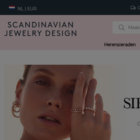
Gr
NL | EUR
Herensieraden