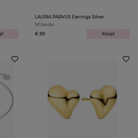
LAURIA PARVUS Earrings Silver
Sif Jakobs
p!
€ 89
Koop!