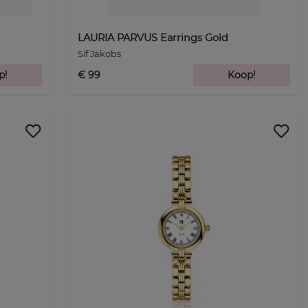
LAURIA PARVUS Earrings Gold
Sif Jakobs
p!
€ 99
Koop!