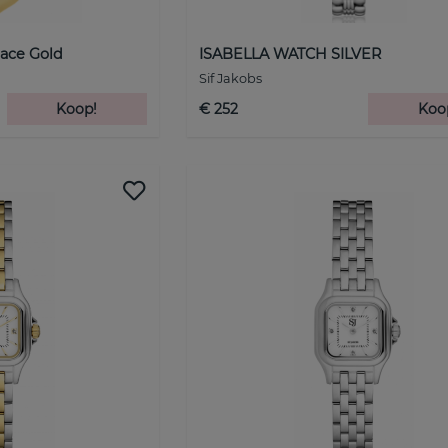
ace Gold
ISABELLA WATCH SILVER
Sif Jakobs
Koop!
€ 252
Koo