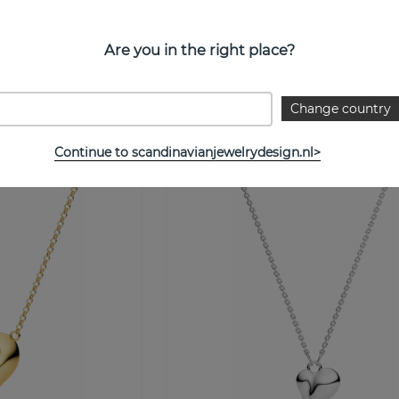
Are you in the right place?
Gold
Imperia Pianura Piccolo Earrings S
Sif Jakobs
Koop!
€ 128
Koo
Change country
Continue to scandinavianjewelrydesign.nl>