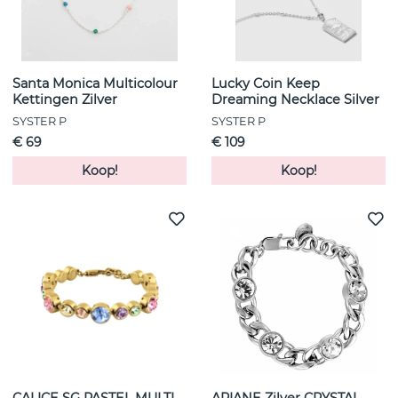
Santa Monica Multicolour
Lucky Coin Keep
Kettingen Zilver
Dreaming Necklace Silver
SYSTER P
SYSTER P
€ 69
€ 109
Koop!
Koop!
CALICE SG PASTEL MULTI
ARIANE Zilver CRYSTAL