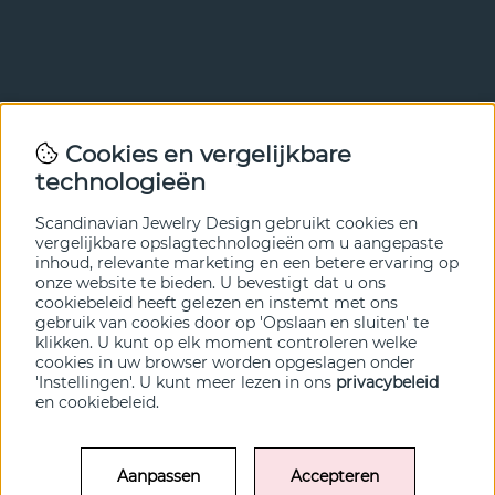
Nieuwsbrief
Cookies en vergelijkbare
Met onze nieuwsbrief ben je als eerste op de hoogte van
technologieën
nieuws en aanbiedingen. Meld je hieronder aan.
Scandinavian Jewelry Design gebruikt cookies en
VERZENDEN
vergelijkbare opslagtechnologieën om u aangepaste
inhoud, relevante marketing en een betere ervaring op
onze website te bieden. U bevestigt dat u ons
cookiebeleid heeft gelezen en instemt met ons
gebruik van cookies door op 'Opslaan en sluiten' te
klikken. U kunt op elk moment controleren welke
cookies in uw browser worden opgeslagen onder
'Instellingen'. U kunt meer lezen in ons
privacybeleid
en
cookiebeleid
.
Aanpassen
Accepteren