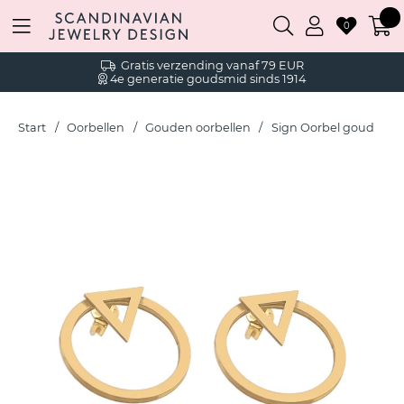
0
Gratis verzending vanaf 79 EUR
4e generatie goudsmid sinds 1914
Start
Oorbellen
Gouden oorbellen
Sign Oorbel goud