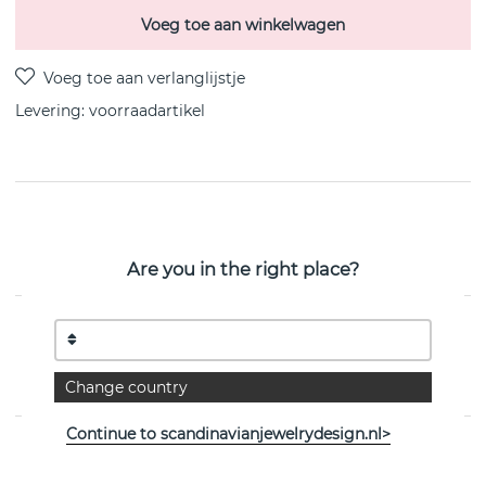
Voeg toe aan winkelwagen
Levering:
voorraadartikel
PRODUCTOMSCHRIJVING
Sign Oorbel gerecycled zilve/vergoud 12 mm i diameter
Are you in the right place?
van het Zweedse CU JEWELLERY
EIGENSCHAPPEN
Collectie:
Sign/Sun
Change country
Continue to scandinavianjewelrydesign.nl>
Bekijk meer artikelen