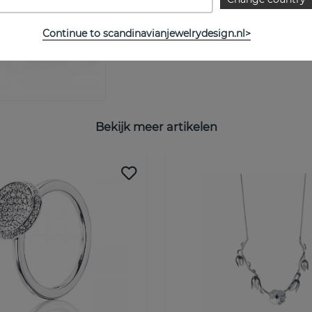
MAATTABEL
Continue to scandinavianjewelrydesign.nl>
Bekijk meer artikelen