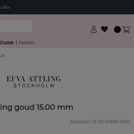
 1914
0
Outlet
Merken
oud
Ring goud 15.00 mm
Artikelnr.:
13-101-01830-1500