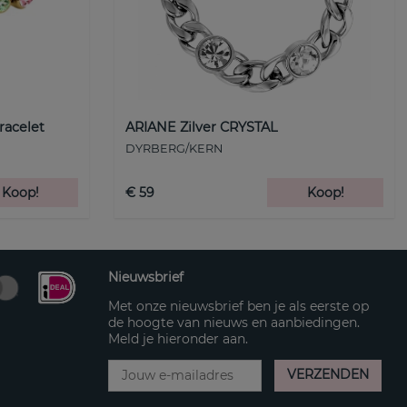
racelet
ARIANE Zilver CRYSTAL
DYRBERG/KERN
Koop!
€ 59
Koop!
Nieuwsbrief
Met onze nieuwsbrief ben je als eerste op
de hoogte van nieuws en aanbiedingen.
Meld je hieronder aan.
VERZENDEN