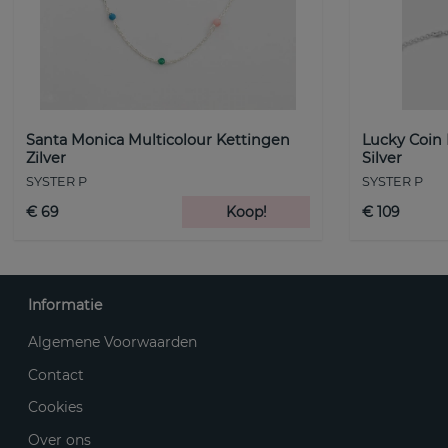
Santa Monica Multicolour Kettingen
Lucky Coin
Zilver
Silver
SYSTER P
SYSTER P
€ 69
Koop!
€ 109
Informatie
Algemene Voorwaarden
Contact
Cookies
Over ons