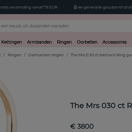
atis verzending vanaf 79 EUR
4e generatie goudsmid sinds
Kettingen
Armbanden
Ringen
Oorbellen
Accessoires
t
Ringen
Diamanten ringen
The Mrs 0.30 ct diamant Ring g
The Mrs 030 ct 
€ 3800