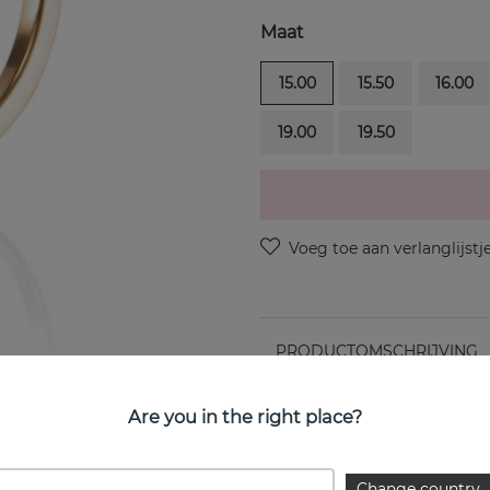
Maat
15.00
15.50
16.00
19.00
19.50
PRODUCTOMSCHRIJVING
The Mrs is een diamantring 
Are you in the right place?
EIGENSCHAPPEN
Change country