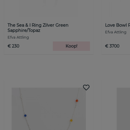
The Sea & I Ring Zilver Green
Love Bowl 
Sapphire/Topaz
Efva Attling
Efva Attling
€ 230
Koop!
€ 3700