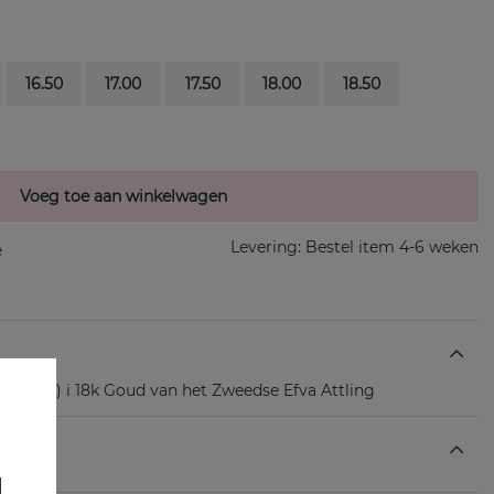
16.50
17.00
17.50
18.00
18.50
Voeg toe aan winkelwagen
Levering:
Bestel item 4-6 weken
(0.30 ct) i 18k Goud van het Zweedse Efva Attling