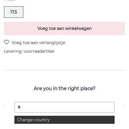
17,5
Voeg toe aan winkelwagen
Levering:
voorraadartikel
PRODUCTOMSCHRIJVING
Are you in the right place?
Two tripple stone ringi gerecycled
Zilver/rhodiumgeplateerd cubic zirkon van het Zweedse
CU JEWELLERY
EIGENSCHAPPEN
Change country
Collectie:
Two