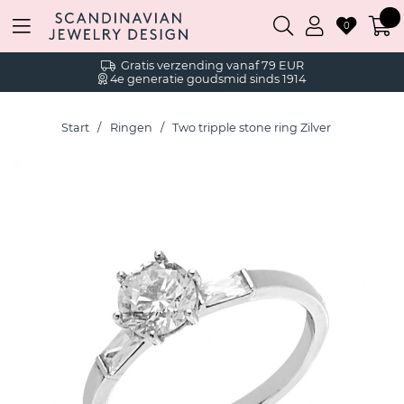
0
Gratis verzending vanaf 79 EUR
4e generatie goudsmid sinds 1914
Start
Ringen
Two tripple stone ring Zilver