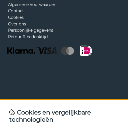
Algemene Voorwaarden
Contact
Cookies
Over ons
Persoonlijke gegevens
Retour & bedenktijd
Nieuwsbrief
Cookies en vergelijkbare
Met onze nieuwsbrief ben je als eerste op de hoogte van
technologieën
nieuws en aanbiedingen. Meld je hieronder aan.