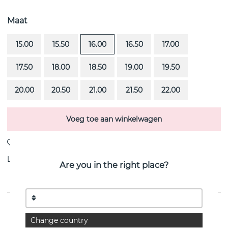
Maat
15.00
15.50
16.00
16.50
17.00
17.50
18.00
18.50
19.00
19.50
20.00
20.50
21.00
21.50
22.00
Voeg toe aan winkelwagen
Levering:
voorraadartikel
Are you in the right place?
PRODUCTOMSCHRIJVING
Change country
Wide & Signature is een sterling zilveren van het