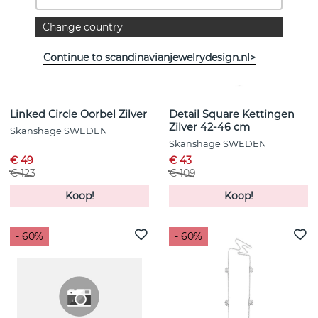
Change country
Continue to scandinavianjewelrydesign.nl>
Linked Circle Oorbel Zilver
Detail Square Kettingen
Zilver 42-46 cm
Skanshage SWEDEN
Skanshage SWEDEN
€ 49
€ 43
€ 123
€ 109
Koop!
Koop!
- 60%
- 60%