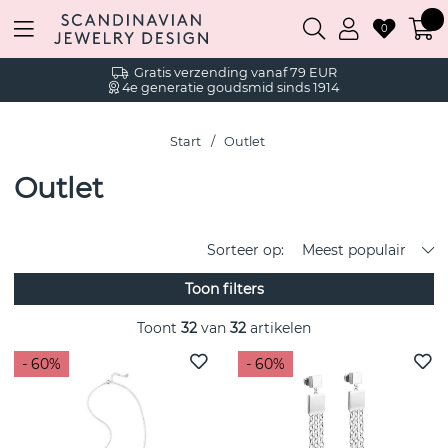
0
Gratis verzending vanaf 79 EUR
4e generatie goudsmid sinds 1914
Start
Outlet
Outlet
Sorteer op:
Meest populair
Toon filters
Toont
32
van
32
artikelen
- 60%
- 60%