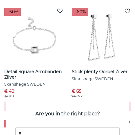
- 60%
- 60%
Detail Square Armbanden
Stick plenty Oorbel Zilver
Zilver
Skanshage SWEDEN
Skanshage SWEDEN
€ 40
€ 65
€ 99
€ 163
Koop!
Koop!
Are you in the right place?
- 60%
- 60%