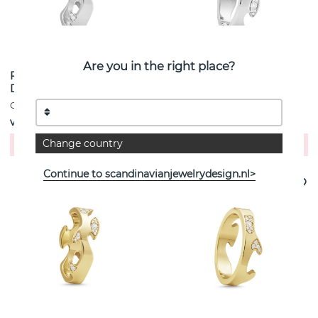
Are you in the right place?
FUSION CENTRE Ring
FUSION END Ring
Diamant (Witgoud)
Diamant (Witgoud)
Georg Jensen
Georg Jensen
vanaf€ 1990
vanaf€ 1990
Change country
Koop!
Koop!
Continue to scandinavianjewelrydesign.nl>