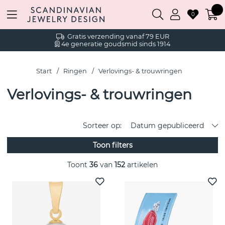
0
Gratis verzending vanaf 79 EUR
4e generatie goudsmid sinds 1914
Start
Ringen
Verlovings- & trouwringen
Verlovings- & trouwringen
Sorteer op:
Datum gepubliceerd
Toon filters
Toont
36
van
152
artikelen