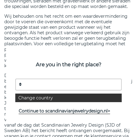
trouwringen, sieraden met graveerwerk of andere sieraden
die speciaal worden besteld en op maat worden gemaakt.
Wij behouden ons het recht om een waardevermindering
door te voeren die overeenkomt met de eventuele
gewijzigde staat van een product wanneer wij het
ontvangen. Als het product vanwege verkeerd gebruik zijn
beoogde functie heeft verloren zal er geen terugbetaling
plaatsvinden. Voor een volledige terugbetaling moet het
product als nieuw kunnen worden verkocht en moet het
product met de originele verpakking in ongewijzigde staat
worden geretourneerd. Wil je een artikel retourneren, dan
Are you in the right place?
kun je contact met ons opnemen via het contactformulier
De verzendkosten van de retour worden door jou als klant
betaald en je bent zelf verantwoordelijk voor het product bij
eventueel retourtransport. Als het product verdwijnt of
beschadigd raakt tijdens het retourtransport ben je hier als
klant zelf verantwoordelijk voor en behoudt Scandinavian
Change country
Jewelry Design (SJD of Sweden AB) het recht om
terugbetaling te weigeren. Wij raden je aan het
Continue to scandinavianjewelrydesign.nl>
retourpakket met track & trace te verzenden. In het geval
van een terugbetaling wordt het bedrag binnen 14 dagen
vanaf de dag dat Scandinavian Jewelry Design (SJD of
Sweden AB) het bericht heeft ontvangen overgemaakt. Bij
vragen kun je contact opnemen met de klantenservice via