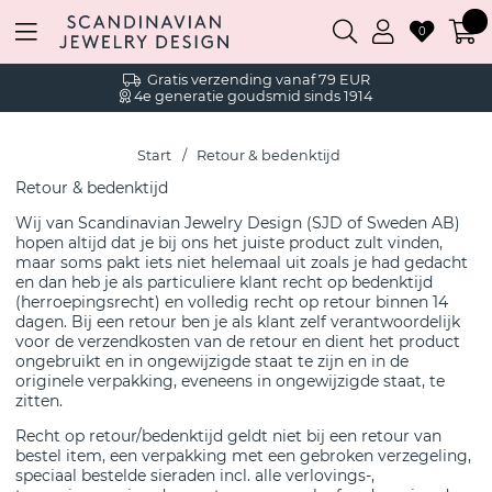
0
Gratis verzending vanaf 79 EUR
4e generatie goudsmid sinds 1914
Start
Retour & bedenktijd
Retour & bedenktijd
Wij van Scandinavian Jewelry Design (SJD of Sweden AB)
hopen altijd dat je bij ons het juiste product zult vinden,
maar soms pakt iets niet helemaal uit zoals je had gedacht
en dan heb je als particuliere klant recht op bedenktijd
(herroepingsrecht) en volledig recht op retour binnen 14
dagen. Bij een retour ben je als klant zelf verantwoordelijk
voor de verzendkosten van de retour en dient het product
ongebruikt en in ongewijzigde staat te zijn en in de
originele verpakking, eveneens in ongewijzigde staat, te
zitten.
Recht op retour/bedenktijd geldt niet bij een retour van
bestel item, een verpakking met een gebroken verzegeling,
speciaal bestelde sieraden incl. alle verlovings-,