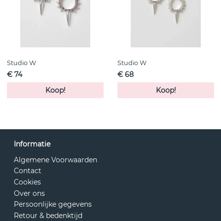
Studio W
Studio W
€ 74
€ 68
Koop!
Koop!
Informatie
Algemene Voorwaarden
Contact
Cookies
Over ons
Persoonlijke gegevens
Retour & bedenktijd