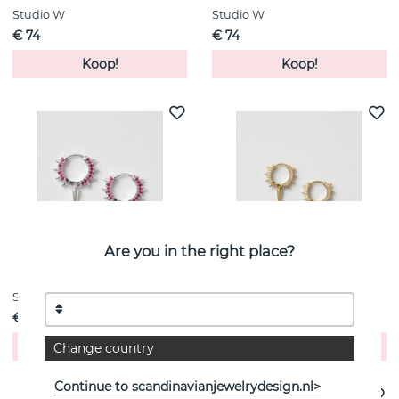
Studio W
Studio W
€ 74
€ 74
Koop!
Koop!
Are you in the right place?
Studio W
Studio W
€ 74
€ 68
Koop!
Koop!
Change country
Continue to scandinavianjewelrydesign.nl>