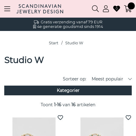
0
Gratis verzending vanaf 79 EUR
4e generatie goudsmid sinds 1914
Start
Studio W
Studio W
Sorteer op:
Meest populair
Kategorier
Toont
1-16
van
16
artikelen