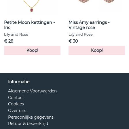
met een glitterend detail van Lily and Rose voor wat extra
vrouwelijke elegantie.
Petite Moon kettingen -
Miss Amy earrings -
Iris
Vintage rose
Lily and Rose
Lily and Rose
€ 28
€ 30
Koop!
Koop!
Informatie
Algemene Voorwaarden
Contact
Cookies
Over ons
Persoonlijke gegevens
Retour & bedenktijd