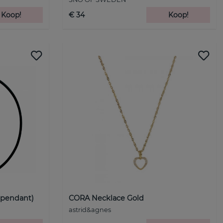
Koop!
€ 34
Koop!
 pendant)
CORA Necklace Gold
astrid&agnes