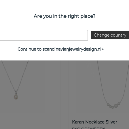
one Necklace
Faro Tiger Eye Necklace
SOï
Are you in the right place?
Koop!
€ 88
Change country
Continue to scandinavianjewelrydesign.nl>
Karan Necklace Silver
SNÖ OF SWEDEN