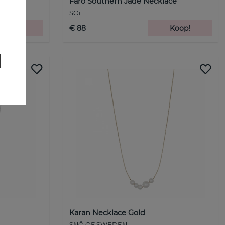
Faro Southern Jade Necklace
SOï
Koop!
€ 88
Koop!
Karan Necklace Gold
SNÖ OF SWEDEN