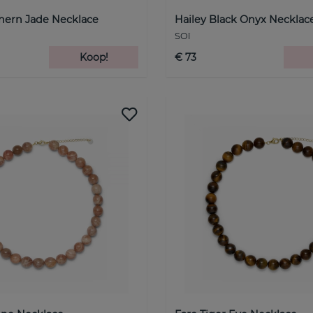
thern Jade Necklace
Hailey Black Onyx Necklac
SOï
Koop!
€ 73