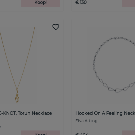
Koop!
€ 130
KNOT, Torun Necklace
Hooked On A Feeling Neckl
Efva Attling
n