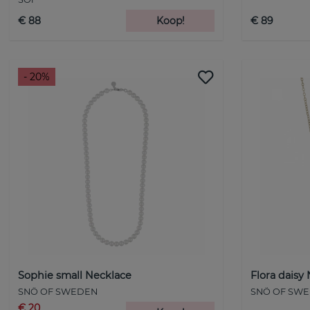
€ 88
Koop!
€ 89
- 20%
Sophie small Necklace
Flora daisy
SNÖ OF SWEDEN
SNÖ OF SW
€ 20