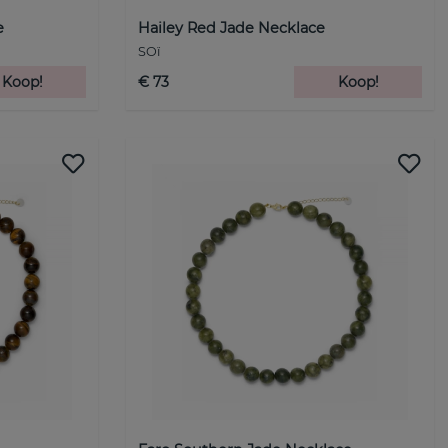
e
Hailey Red Jade Necklace
SOï
Koop!
€ 73
Koop!