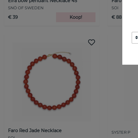
Eira bow pendant Necklace 45
Faro Sunst
SNÖ OF SWEDEN
SOï
€ 39
Koop!
€ 88
Faro Red Jade Necklace
SYSTER P
SOï