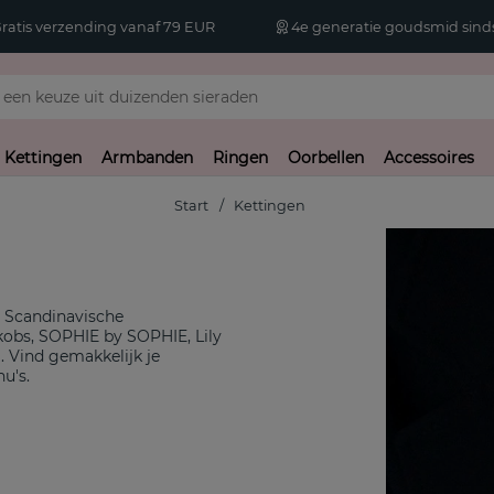
atis verzending vanaf 79 EUR
4e generatie goudsmid sinds
Kettingen
Armbanden
Ringen
Oorbellen
Accessoires
Start
Kettingen
e Scandinavische
kobs, SOPHIE by SOPHIE, Lily
Vind gemakkelijk je
u's.