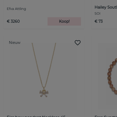
Hailey Sou
Efva Attling
SOï
€ 3260
Koop!
€ 73
Nieuw