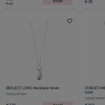
Koop!
€ 39
€ 25
REFLECT LONG Necklace Silver
FORGET-ME-
Gold
Georg Jensen
Georg Jense