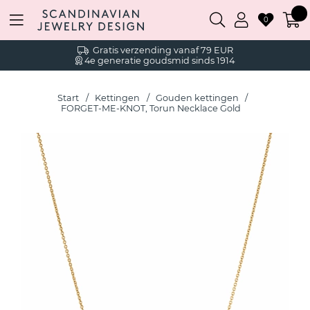
0
Gratis verzending vanaf 79 EUR
4e generatie goudsmid sinds 1914
Start
Kettingen
Gouden kettingen
FORGET-ME-KNOT, Torun Necklace Gold