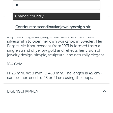
Change country
PRODUCTOMSCHRIJVING
Continue to scandinavianjewelrydesign.nl>
Vivianna Torun Bülow-Hübe is known for her nature-
inspired design language and was the first female
silversmith to open her own workshop in Sweden. Her
Forget-Me-Knot pendant from 1971 is formed from a
single strand of yellow gold and reflects her vision of
jewelry design: simple, sculptural and naturally elegant.
18K Gold
H: 25 mm. W: 8 mm. L: 450 mm. The length is 45 cm -
can be shortened to 43 or 41 cm using the loops.
EIGENSCHAPPEN