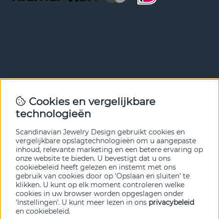
Nieuwsbrief
Cookies en vergelijkbare
Met onze nieuwsbrief ben je als eerste op de hoogte van
technologieën
nieuws en aanbiedingen. Meld je hieronder aan.
Scandinavian Jewelry Design gebruikt cookies en
VERZENDEN
vergelijkbare opslagtechnologieën om u aangepaste
inhoud, relevante marketing en een betere ervaring op
onze website te bieden. U bevestigt dat u ons
cookiebeleid heeft gelezen en instemt met ons
gebruik van cookies door op 'Opslaan en sluiten' te
klikken. U kunt op elk moment controleren welke
cookies in uw browser worden opgeslagen onder
'Instellingen'. U kunt meer lezen in ons
privacybeleid
en
cookiebeleid
.