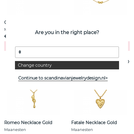
Celare Earrings Gold
Paris Bracelet Gold
Maanesten
Maanesten
Are you in the right place?
€ 79
€ 99
Koop!
Koop!
Change country
Continue to scandinavianjewelrydesign.nl>
Romeo Necklace Gold
Fatale Necklace Gold
Maanesten
Maanesten