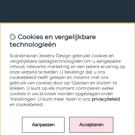
Nieuwsbrief
Cookies en vergelijkbare
Met onze nieuwsbrief ben je als eerste op de hoogte van
technologieën
nieuws en aanbiedingen. Meld je hieronder aan.
Scandinavian Jewelry Design gebruikt cookies en
VERZENDEN
vergelijkbare opslagtechnologieën om u aangepaste
inhoud, relevante marketing en een betere ervaring op
onze website te bieden. U bevestigt dat u ons
cookiebeleid heeft gelezen en instemt met ons
gebruik van cookies door op 'Opslaan en sluiten' te
klikken. U kunt op elk moment controleren welke
cookies in uw browser worden opgeslagen onder
'Instellingen'. U kunt meer lezen in ons
privacybeleid
en
cookiebeleid
.
Aanpassen
Accepteren
© SCANDINAVIAN JEWELRY DESIGN / SJD of Sweden AB 2022