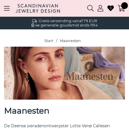
0
Gratis verzending vanaf 79 EUR
4e generatie goudsmid sinds 1914
Start
Maanesten
Maanesten
De Deense sieradenontwerpster Lotte Venø Callesen