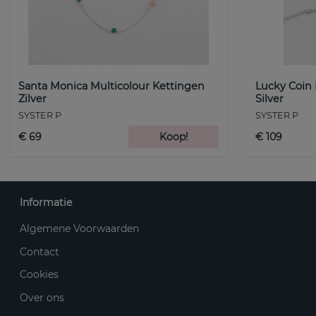
Santa Monica Multicolour Kettingen
Lucky Coin
Zilver
Silver
SYSTER P
SYSTER P
€ 69
Koop!
€ 109
Informatie
Algemene Voorwaarden
Contact
Cookies
Over ons