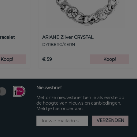
racelet
ARIANE Zilver CRYSTAL
DYRBERG/KERN
Koop!
€ 59
Koop!
Nieuwsbrief
Met onze nieuwsbrief ben je als eerste op
de hoogte van nieuws en aanbiedingen.
Meld je hieronder aan.
VERZENDEN