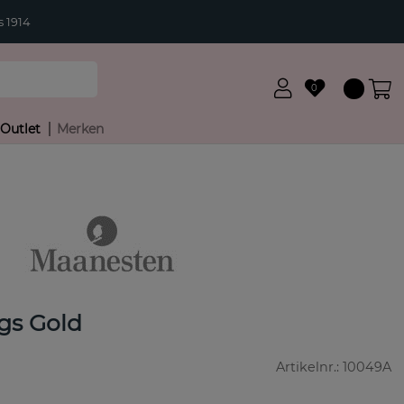
 1914
0
Outlet
Merken
ngs Gold
Artikelnr.:
10049A