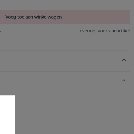
Voeg toe aan winkelwagen
Levering:
voorraadartikel