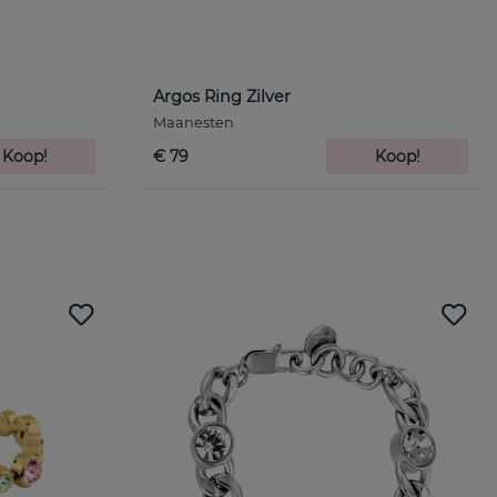
Argos Ring Zilver
Maanesten
Koop!
€ 79
Koop!