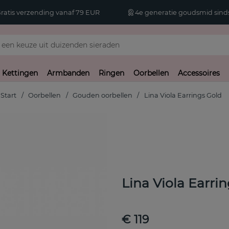
atis verzending vanaf 79 EUR
4e generatie goudsmid sinds
Kettingen
Armbanden
Ringen
Oorbellen
Accessoires
Start
Oorbellen
Gouden oorbellen
Lina Viola Earrings Gold
Lina Viola Earri
€ 119