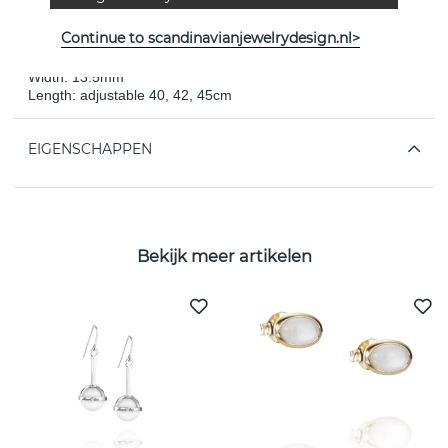
and sparkling with the champagne bubbles. Little Champagne
is also available as an earring and ring.
Continue to scandinavianjewelrydesign.nl>
Stone: topaz 2pcs 0.15ct 3mm, 1pcs 0.08ct 2.5mm
Width: 13.5mm
Length: adjustable 40, 42, 45cm
EIGENSCHAPPEN
Bekijk meer artikelen