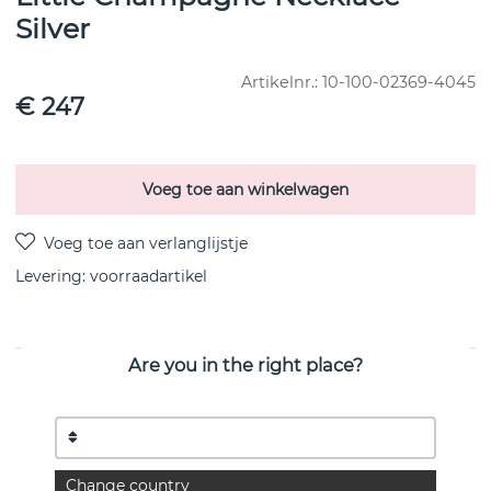
Silver
Artikelnr.:
10-100-02369-4045
€ 247
Voeg toe aan winkelwagen
Levering:
voorraadartikel
Are you in the right place?
PRODUCTOMSCHRIJVING
Necklace in recycled 925 sterling silver shaped like small
bubbles with three white topazes,
two of which are fixed and one is hanging. A piece of jewelry
for all occasions worth celebrating
Change country