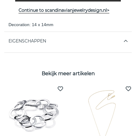
Necklace in recycled 925 sterling silver with a heart that can
be twisted into several different shapes,
Continue to scandinavianjewelrydesign.nl>
so that everyone you love can have their own place in your
heart.
Decoration: 14 x 14mm
EIGENSCHAPPEN
Bekijk meer artikelen