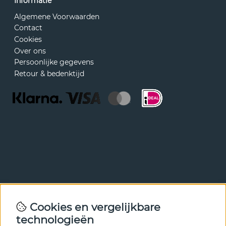
Informatie
Algemene Voorwaarden
Contact
Cookies
Over ons
Persoonlijke gegevens
Retour & bedenktijd
Nieuwsbrief
Cookies en vergelijkbare
Met onze nieuwsbrief ben je als eerste op de hoogte van
technologieën
nieuws en aanbiedingen. Meld je hieronder aan.