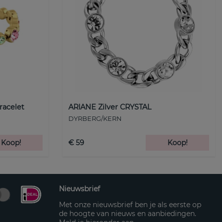
racelet
ARIANE Zilver CRYSTAL
DYRBERG/KERN
Koop!
€ 59
Koop!
Nieuwsbrief
Met onze nieuwsbrief ben je als eerste op
de hoogte van nieuws en aanbiedingen.