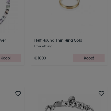
lver
Half Round Thin Ring Gold
Efva Attling
Koop!
€ 1800
Koop!