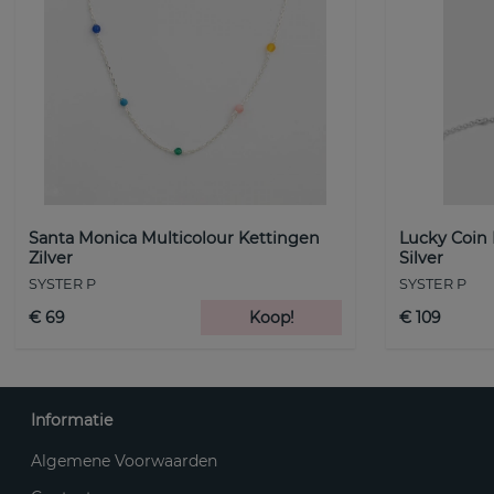
Santa Monica Multicolour Kettingen
Lucky Coin
Zilver
Silver
SYSTER P
SYSTER P
€ 69
Koop!
€ 109
Informatie
Algemene Voorwaarden