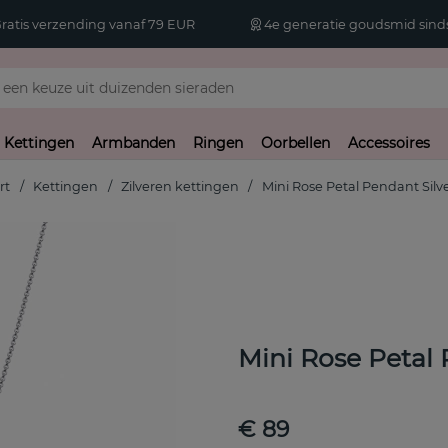
atis verzending vanaf 79 EUR
4e generatie goudsmid sinds
Kettingen
Armbanden
Ringen
Oorbellen
Accessoires
rt
Kettingen
Zilveren kettingen
Mini Rose Petal Pendant Silv
Mini Rose Petal
€ 89