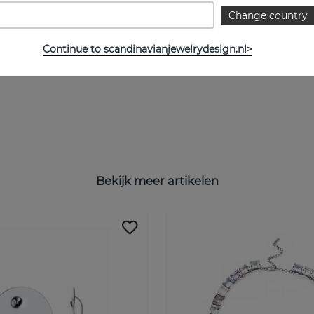
Change country
Continue to scandinavianjewelrydesign.nl>
Bekijk meer artikelen