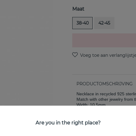
Maat
38-40
42-45
PRODUCTOMSCHRIJVING
Necklace in recycled 925 sterli
Match with other jewelry from t
Width: 10.5mm
EIGENSCHAPPEN
Are you in the right place?