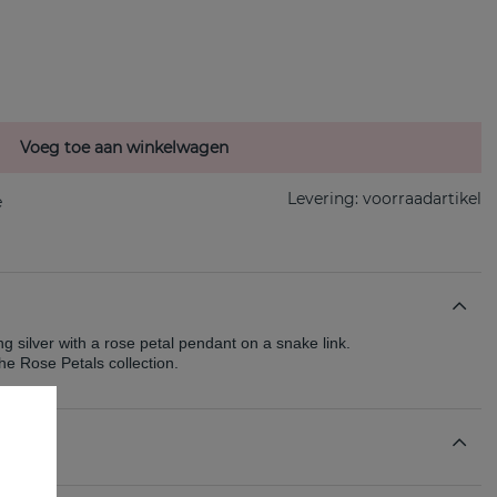
Voeg toe aan winkelwagen
Levering:
voorraadartikel
ng silver with a rose petal pendant on a snake link.
he Rose Petals collection.