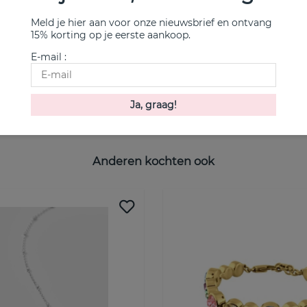
Meld je hier aan voor onze nieuwsbrief en ontvang
15% korting op je eerste aankoop.
E-mail :
me Armbanden goud 17-19
AVO Wedding Ring Witgo
Efva Attling
Koop!
€ 2800
Anderen kochten ook