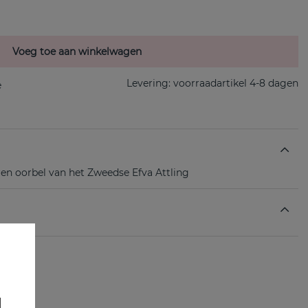
Voeg toe aan winkelwagen
Levering:
voorraadartikel 4-8 dagen
veren oorbel van het Zweedse Efva Attling