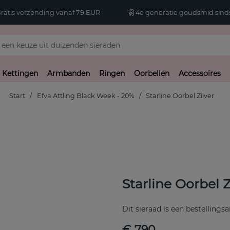
atis verzending vanaf 79 EUR
4e generatie goudsmid sinds
Kettingen
Armbanden
Ringen
Oorbellen
Accessoires
Start
Efva Attling Black Week - 20%
Starline Oorbel Zilver
Starline Oorbel Z
Dit sieraad is een bestellingsa
€ 790