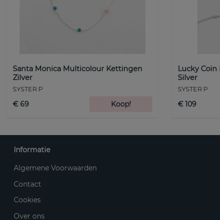
Santa Monica Multicolour Kettingen
Lucky Coin
Zilver
Silver
SYSTER P
SYSTER P
€ 69
Koop!
€ 109
Informatie
Algemene Voorwaarden
Contact
Cookies
Over ons