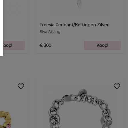
ud
Freesia Pendant/Kettingen Zilver
Efva Attling
Koop!
€ 300
Koop!