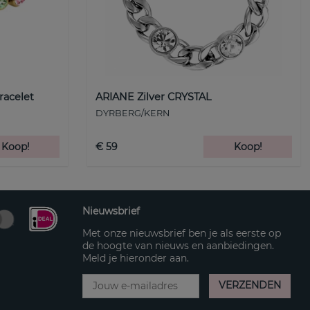
racelet
ARIANE Zilver CRYSTAL
DYRBERG/KERN
Koop!
€ 59
Koop!
Nieuwsbrief
Met onze nieuwsbrief ben je als eerste op
de hoogte van nieuws en aanbiedingen.
Meld je hieronder aan.
VERZENDEN