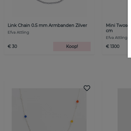
Link Chain 0.5 mm Armbanden Zilver
Mini Twoso
cm
Efva Attling
Efva Attling
€ 30
Koop!
€ 1300