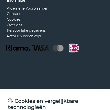
Informatie
Algemene Voorwaarden
Contact
Cookies
Over ons
Persoonlijke gegevens
Retour & bedenktijd
Nieuwsbrief
Cookies en vergelijkbare
Met onze nieuwsbrief ben je als eerste op de hoogte van
technologieën
nieuws en aanbiedingen. Meld je hieronder aan.