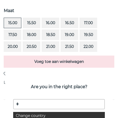
Maat
15.00
15.50
16.00
16.50
17.00
17.50
18.00
18.50
19.00
19.50
20.00
20.50
21.00
21.50
22.00
Voeg toe aan winkelwagen
Levering:
Bestel item 4-6 weken
Are you in the right place?
PRODUCTOMSCHRIJVING
Change country
The Wedding Thin is een diamantring (0.40 ct) i 18k