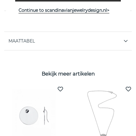
Witgoud van het Zweedse Efva Attling
Continue to scandinavianjewelrydesign.nl>
EIGENSCHAPPEN
MAATTABEL
Bekijk meer artikelen