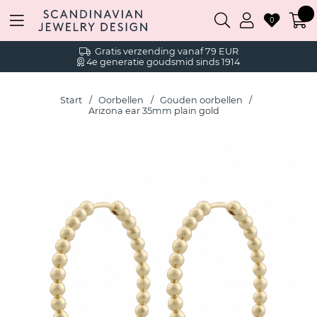
0
Gratis verzending vanaf 79 EUR
4e generatie goudsmid sinds 1914
Start
Oorbellen
Gouden oorbellen
Arizona ear 35mm plain gold