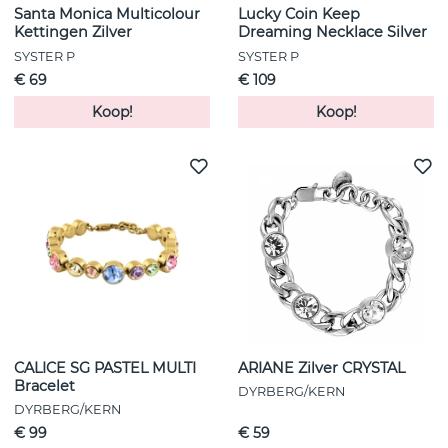
Santa Monica Multicolour
Lucky Coin Keep
Kettingen Zilver
Dreaming Necklace Silver
SYSTER P
SYSTER P
€ 69
€ 109
Koop!
Koop!
CALICE SG PASTEL MULTI
ARIANE Zilver CRYSTAL
Bracelet
DYRBERG/KERN
DYRBERG/KERN
€ 99
€ 59