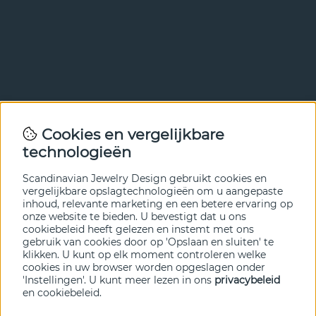
Nieuwsbrief
Cookies en vergelijkbare
Met onze nieuwsbrief ben je als eerste op de hoogte van
technologieën
nieuws en aanbiedingen. Meld je hieronder aan.
Scandinavian Jewelry Design gebruikt cookies en
VERZENDEN
vergelijkbare opslagtechnologieën om u aangepaste
inhoud, relevante marketing en een betere ervaring op
onze website te bieden. U bevestigt dat u ons
cookiebeleid heeft gelezen en instemt met ons
gebruik van cookies door op 'Opslaan en sluiten' te
klikken. U kunt op elk moment controleren welke
cookies in uw browser worden opgeslagen onder
'Instellingen'. U kunt meer lezen in ons
privacybeleid
en
cookiebeleid
.