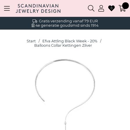
0
Gratis verzending vanaf 79 EUR
4e generatie goudsmid sinds 1914
Start
Efva Attling Black Week - 20%
Balloons Collar Kettingen Zilver