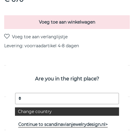
Voeg toe aan winkelwagen
Levering:
voorraadartikel 4-8 dagen
PRODUCTOMSCHRIJVING
Are you in the right place?
Balloons Collar Kettingen Sterling zilver van het
Zweedse Efva Attling
EIGENSCHAPPEN
Change country
Collectie:
Balloons
Continue to scandinavianjewelrydesign.nl>