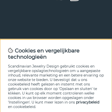
Nieuwsbrief
Cookies en vergelijkbare
Met onze nieuwsbrief ben je als eerste op de hoogte van
technologieën
nieuws en aanbiedingen. Meld je hieronder aan.
Scandinavian Jewelry Design gebruikt cookies en
VERZENDEN
vergelijkbare opslagtechnologieën om u aangepaste
inhoud, relevante marketing en een betere ervaring op
onze website te bieden. U bevestigt dat u ons
cookiebeleid heeft gelezen en instemt met ons
gebruik van cookies door op 'Opslaan en sluiten' te
klikken. U kunt op elk moment controleren welke
cookies in uw browser worden opgeslagen onder
'Instellingen'. U kunt meer lezen in ons
privacybeleid
en
cookiebeleid
.