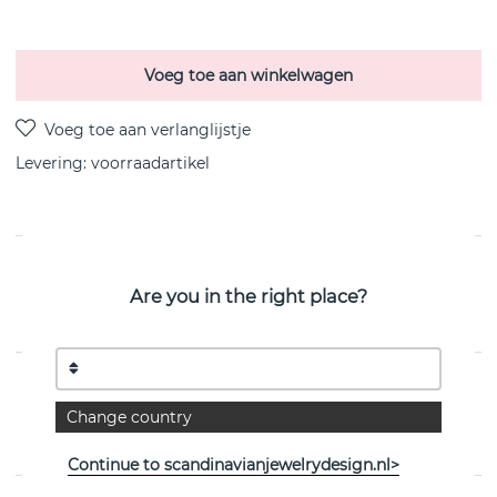
Voeg toe aan winkelwagen
Levering:
voorraadartikel
PRODUCTOMSCHRIJVING
Are you in the right place?
Balls Chain is een sterling zilveren ketting van het
Zweedse Efva Attling 42-45 cm
EIGENSCHAPPEN
Change country
Collectie:
Balls
Continue to scandinavianjewelrydesign.nl>