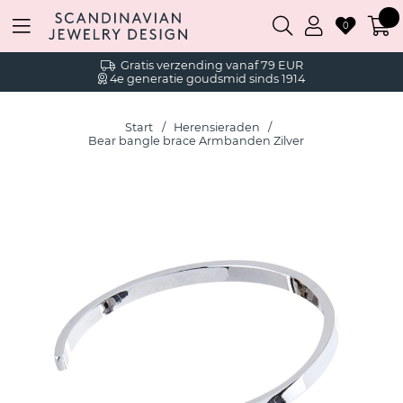
0
Gratis verzending vanaf 79 EUR
4e generatie goudsmid sinds 1914
Start
Herensieraden
Bear bangle brace Armbanden Zilver