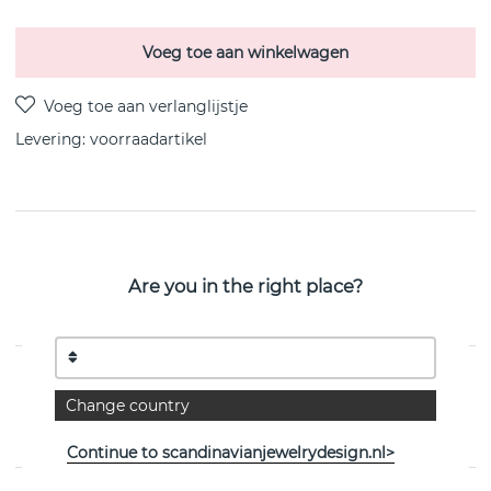
Voeg toe aan winkelwagen
Levering:
voorraadartikel
PRODUCTOMSCHRIJVING
Bear bangle brace Armbanden Zilver gerecycled
Are you in the right place?
Zilver/rhodiumgeplateerd 60x55 van het Zweedse CU
JEWELLERY
EIGENSCHAPPEN
Change country
Collectie:
Bear
Continue to scandinavianjewelrydesign.nl>