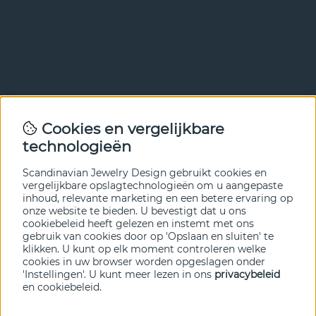
Nieuwsbrief
Cookies en vergelijkbare
Met onze nieuwsbrief ben je als eerste op de hoogte van
technologieën
nieuws en aanbiedingen. Meld je hieronder aan.
Scandinavian Jewelry Design gebruikt cookies en
VERZENDEN
vergelijkbare opslagtechnologieën om u aangepaste
inhoud, relevante marketing en een betere ervaring op
onze website te bieden. U bevestigt dat u ons
cookiebeleid heeft gelezen en instemt met ons
gebruik van cookies door op 'Opslaan en sluiten' te
klikken. U kunt op elk moment controleren welke
cookies in uw browser worden opgeslagen onder
'Instellingen'. U kunt meer lezen in ons
privacybeleid
en
cookiebeleid
.