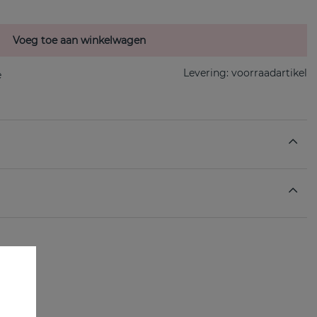
Voeg toe aan winkelwagen
Levering:
voorraadartikel