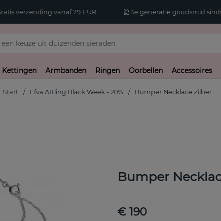
atis verzending vanaf 79 EUR
4e generatie goudsmid sinds
Kettingen
Armbanden
Ringen
Oorbellen
Accessoires
Start
Efva Attling Black Week - 20%
Bumper Necklace Zilber
Bumper Necklace
€ 190