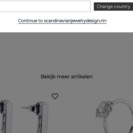
Change country
Continue to scandinavianjewelrydesign.nl>
Bekijk meer artikelen