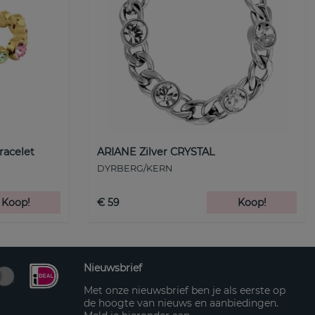
racelet
ARIANE Zilver CRYSTAL
DYRBERG/KERN
Koop!
€ 59
Koop!
Nieuwsbrief
Met onze nieuwsbrief ben je als eerste op
de hoogte van nieuws en aanbiedingen.