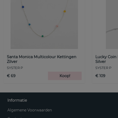
Santa Monica Multicolour Kettingen
Lucky Coin
Zilver
Silver
SYSTER P
SYSTER P
€ 69
Koop!
€ 109
Informatie
Algemene Voorwaarden