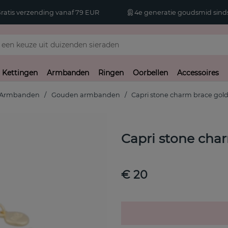
atis verzending vanaf 79 EUR
4e generatie goudsmid sinds
Kettingen
Armbanden
Ringen
Oorbellen
Accessoires
Armbanden
Gouden armbanden
Capri stone charm brace gol
Capri stone cha
€ 20