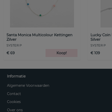
Santa Monica Multicolour Kettingen
Lucky Coin
Zilver
Silver
SYSTER P
SYSTER P
€ 69
Koop!
€ 109
Informatie
Algemene Voorwaarden
Contact
Cookies
Over ons