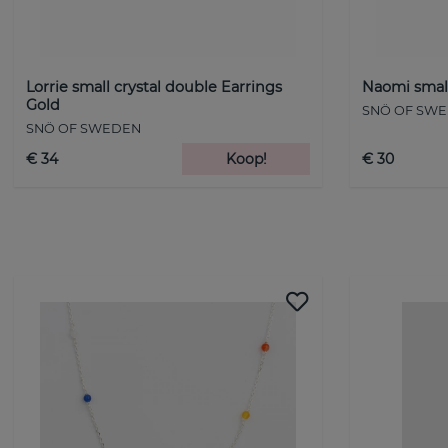
Lorrie small crystal double Earrings
Naomi small
Gold
SNÖ OF SW
SNÖ OF SWEDEN
€ 34
Koop!
€ 30