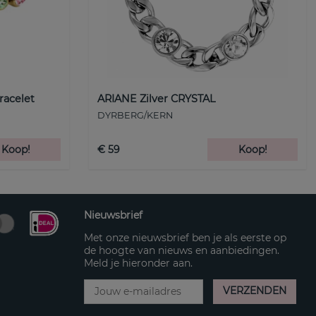
racelet
ARIANE Zilver CRYSTAL
DYRBERG/KERN
Koop!
€ 59
Koop!
Nieuwsbrief
Met onze nieuwsbrief ben je als eerste op
de hoogte van nieuws en aanbiedingen.
Meld je hieronder aan.
VERZENDEN