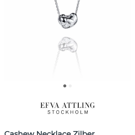
Cashew Necklace Zilber