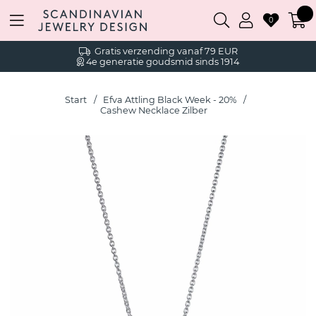
0
Gratis verzending vanaf 79 EUR
4e generatie goudsmid sinds 1914
Start
Efva Attling Black Week - 20%
Cashew Necklace Zilber