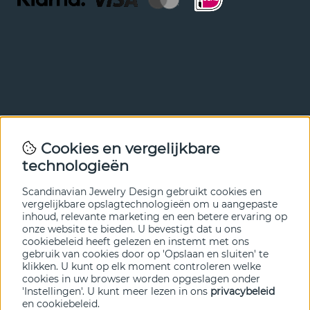
Nieuwsbrief
Cookies en vergelijkbare
Met onze nieuwsbrief ben je als eerste op de hoogte van
technologieën
nieuws en aanbiedingen. Meld je hieronder aan.
Scandinavian Jewelry Design gebruikt cookies en
VERZENDEN
vergelijkbare opslagtechnologieën om u aangepaste
inhoud, relevante marketing en een betere ervaring op
onze website te bieden. U bevestigt dat u ons
cookiebeleid heeft gelezen en instemt met ons
gebruik van cookies door op 'Opslaan en sluiten' te
klikken. U kunt op elk moment controleren welke
cookies in uw browser worden opgeslagen onder
'Instellingen'. U kunt meer lezen in ons
privacybeleid
en
cookiebeleid
.