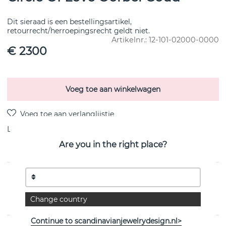
Dit sieraad is een bestellingsartikel,
retourrecht/herroepingsrecht geldt niet.
Artikelnr.:
12-101-02000-0000
€ 2300
Voeg toe aan winkelwagen
Levering:
voorraadartikel 4-8 dagen
Are you in the right place?
PRODUCTOMSCHRIJVING
Circle Of Love Oorbel Goud van het Zweedse Efva
Change country
Attling
Continue to scandinavianjewelrydesign.nl>