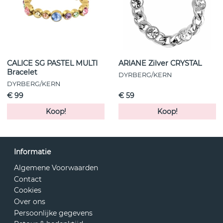
CALICE SG PASTEL MULTI
ARIANE Zilver CRYSTAL
Bracelet
DYRBERG/KERN
DYRBERG/KERN
€ 99
€ 59
Koop!
Koop!
Informatie
Algemene Voorwaarden
Contact
Cookies
Over ons
Persoonlijke gegevens