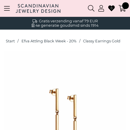
0
Gratis verzending vanaf 79 EUR
4e generatie goudsmid sinds 1914
Start
Efva Attling Black Week - 20%
Classy Earrings Gold