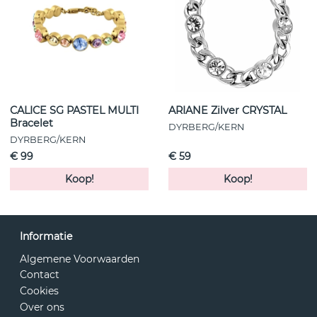
CALICE SG PASTEL MULTI
ARIANE Zilver CRYSTAL
Bracelet
DYRBERG/KERN
DYRBERG/KERN
€ 99
€ 59
Koop!
Koop!
Informatie
Algemene Voorwaarden
Contact
Cookies
Over ons