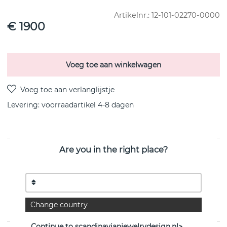
Artikelnr.:
12-101-02270-0000
€ 1900
Voeg toe aan winkelwagen
Levering:
voorraadartikel 4-8 dagen
Are you in the right place?
PRODUCTOMSCHRIJVING
Gold earrings made of recycled 18k gold with a twisted
design.
Two rods, 16 mm long. Total length: 35 mm.
Change country
Continue to scandinavianjewelrydesign.nl>