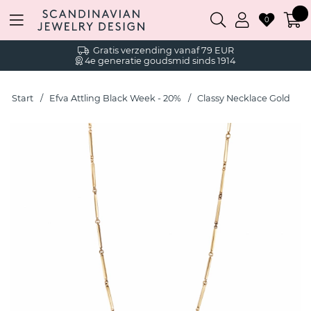
0
Gratis verzending vanaf 79 EUR
4e generatie goudsmid sinds 1914
Start
Efva Attling Black Week - 20%
Classy Necklace Gold