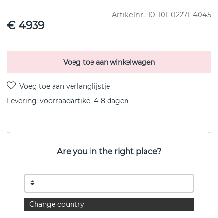
Artikelnr.:
10-101-02271-4045
€ 4939
Voeg toe aan winkelwagen
Levering:
voorraadartikel 4-8 dagen
PRODUCTOMSCHRIJVING
Are you in the right place?
Gold necklace made of recycled 18k gold with
interlinked bars.
The necklace has 20 rods. The length of the rods are 16
mm.
Change country