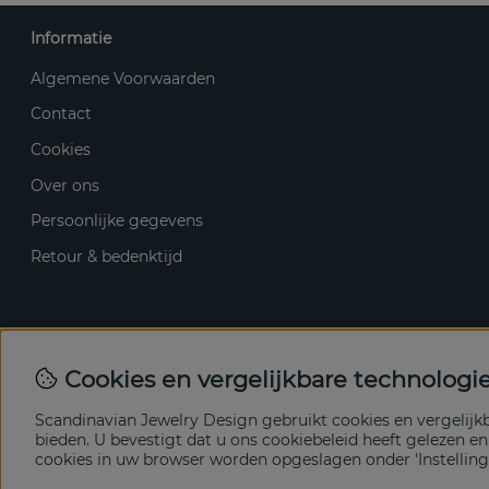
Informatie
Algemene Voorwaarden
Contact
Cookies
Over ons
Persoonlijke gegevens
Retour & bedenktijd
Cookies en vergelijkbare technologi
Scandinavian Jewelry Design gebruikt cookies en vergelij
bieden. U bevestigt dat u ons cookiebeleid heeft gelezen e
cookies in uw browser worden opgeslagen onder 'Instelling