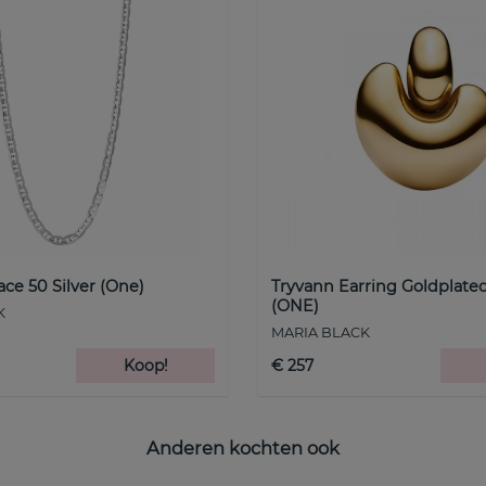
ace 50 Silver (One)
Tryvann Earring Goldplated
(ONE)
K
MARIA BLACK
Koop!
€ 257
Anderen kochten ook