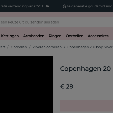
atis verzending vanaf 79 EUR
4e generatie goudsmid sinds
Kettingen
Armbanden
Ringen
Oorbellen
Accessoires
tart
Oorbellen
Zilveren oorbellen
Copenhagen 20 Hoop Silver
Copenhagen 20 
€ 28