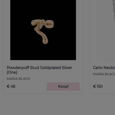
Powderpuff Stud Goldplated Silver
Carlo Neckl
(One)
MARIA BLAC
MARIA BLACK
€ 48
Koop!
€ 150