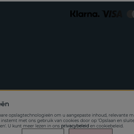
eën
kbare opslagtechnologieën om u aangepaste inhoud, relevante ma
n instemt met ons gebruik van cookies door op 'Opslaan en sluit
en'. U kunt meer lezen in ons
privacybeleid
en
cookiebeleid
.