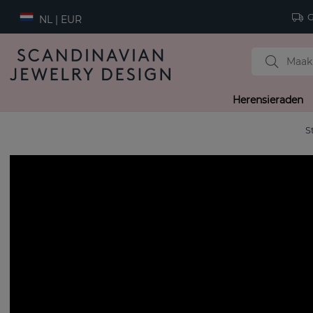
Gr
NL | EUR
Herensieraden
S