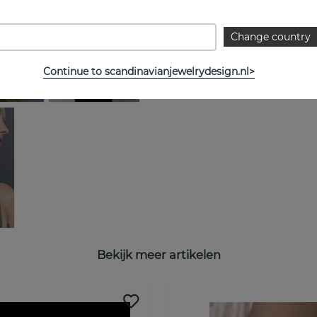
Change country
Continue to scandinavianjewelrydesign.nl>
Bekijk meer artikelen