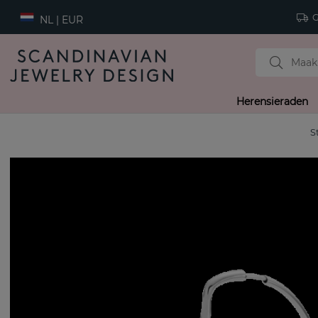
Gr
NL | EUR
Herensieraden
S