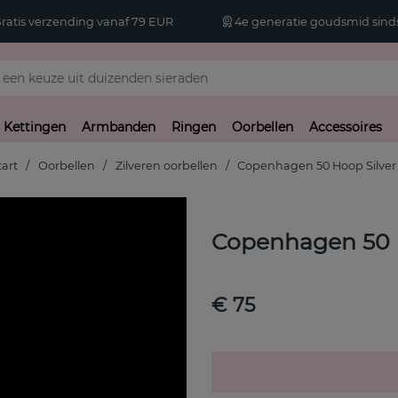
atis verzending vanaf 79 EUR
4e generatie goudsmid sinds
Kettingen
Armbanden
Ringen
Oorbellen
Accessoires
tart
Oorbellen
Zilveren oorbellen
Copenhagen 50 Hoop Silver
Copenhagen 50 
€ 75