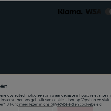
eën
kbare opslagtechnologieën om u aangepaste inhoud, relevante ma
n instemt met ons gebruik van cookies door op 'Opslaan en sluit
en'. U kunt meer lezen in ons
privacybeleid
en
cookiebeleid
.