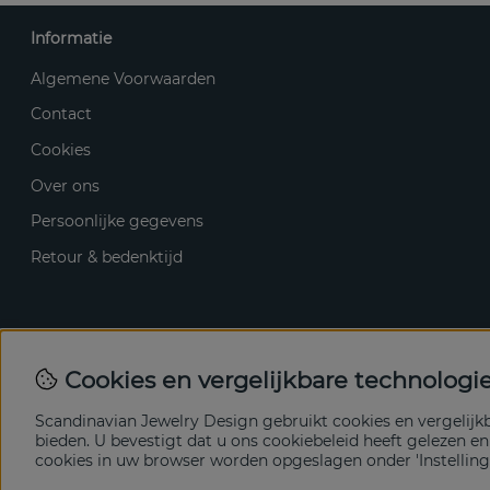
Informatie
Algemene Voorwaarden
Contact
Cookies
Over ons
Persoonlijke gegevens
Retour & bedenktijd
Cookies en vergelijkbare technologi
Scandinavian Jewelry Design gebruikt cookies en vergelij
bieden. U bevestigt dat u ons cookiebeleid heeft gelezen e
cookies in uw browser worden opgeslagen onder 'Instelling