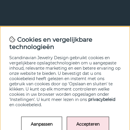
Nieuwsbrief
Cookies en vergelijkbare
Met onze nieuwsbrief ben je als eerste op de hoogte van
technologieën
nieuws en aanbiedingen. Meld je hieronder aan.
Scandinavian Jewelry Design gebruikt cookies en
VERZENDEN
vergelijkbare opslagtechnologieën om u aangepaste
inhoud, relevante marketing en een betere ervaring op
onze website te bieden. U bevestigt dat u ons
cookiebeleid heeft gelezen en instemt met ons
gebruik van cookies door op 'Opslaan en sluiten' te
klikken. U kunt op elk moment controleren welke
cookies in uw browser worden opgeslagen onder
'Instellingen'. U kunt meer lezen in ons
privacybeleid
en
cookiebeleid
.
Aanpassen
Accepteren