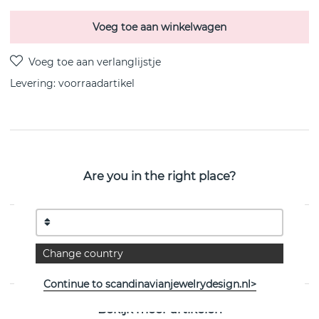
Voeg toe aan winkelwagen
Levering:
voorraadartikel
PRODUCTOMSCHRIJVING
Are you in the right place?
Cubic kluster Oorbel gerecycled zilve/vergoud cubic
zirkon 28 mm van het Zweedse CU JEWELLERY
EIGENSCHAPPEN
Change country
Collectie:
Cubic/Brilliant/CU
Continue to scandinavianjewelrydesign.nl>
Bekijk meer artikelen