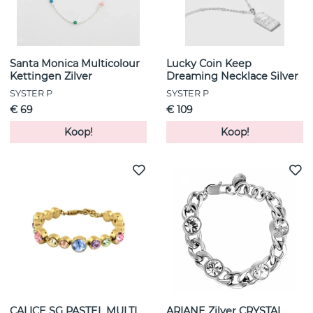
Santa Monica Multicolour
Lucky Coin Keep
Kettingen Zilver
Dreaming Necklace Silver
SYSTER P
SYSTER P
€ 69
€ 109
Koop!
Koop!
CALICE SG PASTEL MULTI
ARIANE Zilver CRYSTAL