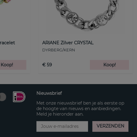
racelet
ARIANE Zilver CRYSTAL
DYRBERG/KERN
Koop!
€ 59
Koop!
Nieuwsbrief
Met onze nieuwsbrief ben je als eerste op
de hoogte van nieuws en aanbiedingen.
Meld je hieronder aan.
VERZENDEN