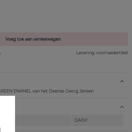
Voeg toe aan winkelwagen
Levering:
voorraadartikel
 GREEN ENAMEL van het Deense Georg Jensen
DAISY