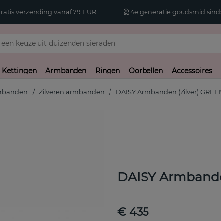
atis verzending vanaf 79 EUR
4e generatie goudsmid sinds
Kettingen
Armbanden
Ringen
Oorbellen
Accessoires
mbanden
Zilveren armbanden
DAISY Armbanden (Zilver) GRE
DAISY Armbande
€ 435