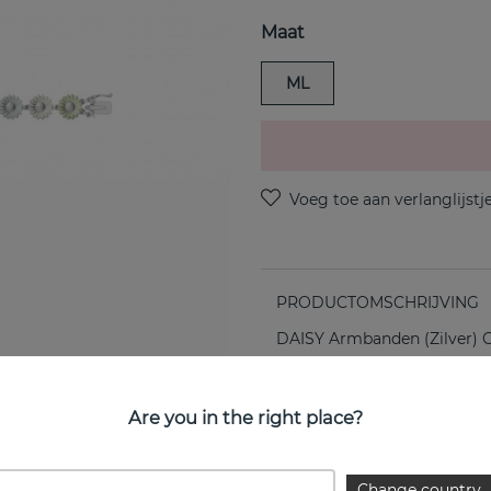
Maat
ML
PRODUCTOMSCHRIJVING
DAISY Armbanden (Zilver)
EIGENSCHAPPEN
Are you in the right place?
Collectie:
Change country