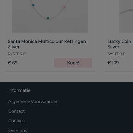
Santa Monica Multicolour Kettingen
Lucky Coin
Zilver
Silver
SYSTER P
SYSTER P
€ 69
Koop!
€ 109
Informatie
Algemene Voorwaarden
Contact
Cookies
Over ons