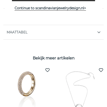
Zweedse Efva Attling
Continue to scandinavianjewelrydesign.nl>
EIGENSCHAPPEN
MAATTABEL
Bekijk meer artikelen