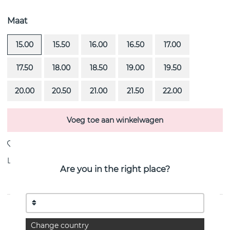
Maat
15.00
15.50
16.00
16.50
17.00
17.50
18.00
18.50
19.00
19.50
20.00
20.50
21.00
21.50
22.00
Voeg toe aan winkelwagen
Levering:
Bestel item 4-6 weken
Are you in the right place?
PRODUCTOMSCHRIJVING
Change country
Deco Thin 1500 mm is een 18k goud ring van het