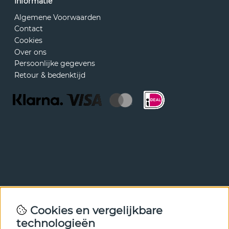
Informatie
Algemene Voorwaarden
Contact
Cookies
Over ons
Persoonlijke gegevens
Retour & bedenktijd
Nieuwsbrief
Cookies en vergelijkbare
Met onze nieuwsbrief ben je als eerste op de hoogte van
technologieën
nieuws en aanbiedingen. Meld je hieronder aan.