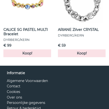
CALICE SG PASTEL MULTI
ARIANE Zilver CRYSTAL
Bracelet
DYRBERG/KERN
DYRBERG/KERN
€ 99
€ 59
Koop!
Koop!
Informatie
Algemene Voorwaarden
Contact
Cookies
Over ons
Persoonlijke gegevens
Retour & bedenktijd