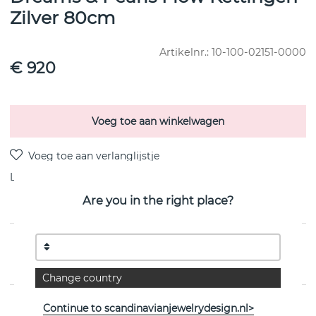
Zilver 80cm
Artikelnr.:
10-100-02151-0000
€ 920
Voeg toe aan winkelwagen
Levering:
voorraadartikel
Are you in the right place?
PRODUCTOMSCHRIJVING
van het Zweedse Efva Attling
Change country
EIGENSCHAPPEN
Continue to scandinavianjewelrydesign.nl>