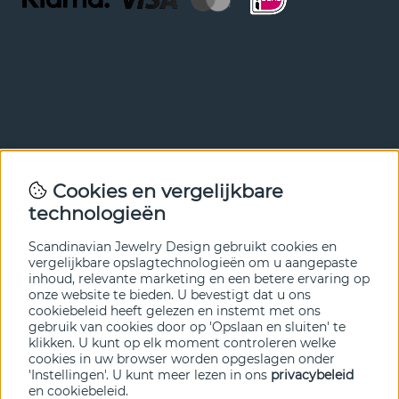
Nieuwsbrief
Cookies en vergelijkbare
Met onze nieuwsbrief ben je als eerste op de hoogte van
technologieën
nieuws en aanbiedingen. Meld je hieronder aan.
Scandinavian Jewelry Design gebruikt cookies en
VERZENDEN
vergelijkbare opslagtechnologieën om u aangepaste
inhoud, relevante marketing en een betere ervaring op
onze website te bieden. U bevestigt dat u ons
cookiebeleid heeft gelezen en instemt met ons
gebruik van cookies door op 'Opslaan en sluiten' te
klikken. U kunt op elk moment controleren welke
cookies in uw browser worden opgeslagen onder
'Instellingen'. U kunt meer lezen in ons
privacybeleid
en
cookiebeleid
.