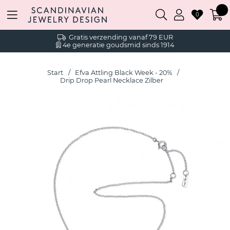
0
Gratis verzending vanaf 79 EUR
4e generatie goudsmid sinds 1914
Start
Efva Attling Black Week - 20%
Drip Drop Pearl Necklace Zilber