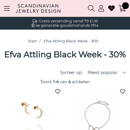
0
Gratis verzending vanaf 79 EUR
4e generatie goudsmid sinds 1914
Start
Efva Attling Black Week - 30%
Efva Attling Black Week - 30%
Sorteer op:
Meest populair
Toont
1-4
van
4
artikelen