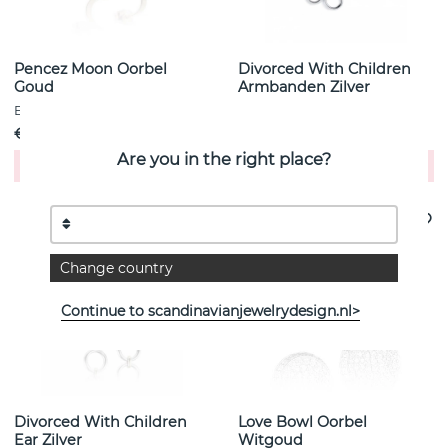
Pencez Moon Oorbel
Divorced With Children
Goud
Armbanden Zilver
Efva Attling
Efva Attling
€ 550
€ 240
Are you in the right place?
Koop!
Koop!
Change country
Continue to scandinavianjewelrydesign.nl>
Divorced With Children
Love Bowl Oorbel
Ear Zilver
Witgoud