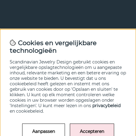
Nieuwsbrief
Cookies en vergelijkbare
Met onze nieuwsbrief ben je als eerste op de hoogte van
technologieën
nieuws en aanbiedingen. Meld je hieronder aan.
Scandinavian Jewelry Design gebruikt cookies en
VERZENDEN
vergelijkbare opslagtechnologieën om u aangepaste
inhoud, relevante marketing en een betere ervaring op
onze website te bieden. U bevestigt dat u ons
cookiebeleid heeft gelezen en instemt met ons
gebruik van cookies door op 'Opslaan en sluiten' te
klikken. U kunt op elk moment controleren welke
cookies in uw browser worden opgeslagen onder
'Instellingen'. U kunt meer lezen in ons
privacybeleid
en
cookiebeleid
.
Aanpassen
Accepteren