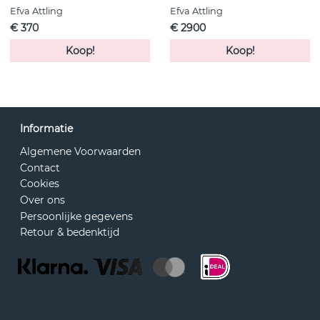
Efva Attling
Efva Attling
€ 370
€ 2900
Koop!
Koop!
Informatie
Algemene Voorwaarden
Contact
Cookies
Over ons
Persoonlijke gegevens
Retour & bedenktijd