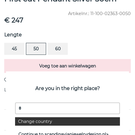
Artikelnr.:
11-100-02363-0050
€ 247
Lengte
45
50
60
Voeg toe aan winkelwagen
Are you in the right place?
Levering:
voorraadartikel
PRODUCTOMSCHRIJVING
Change country
Continue to scandinavianjewelrydesign.nl>