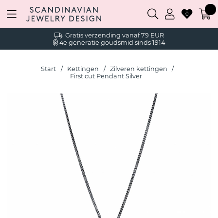
0
Gratis verzending vanaf 79 EUR
4e generatie goudsmid sinds 1914
Start
Kettingen
Zilveren kettingen
First cut Pendant Silver