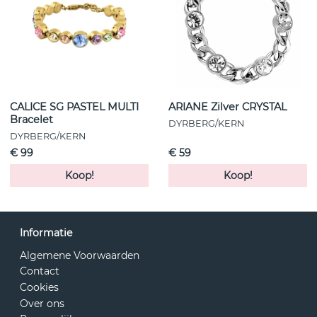
CALICE SG PASTEL MULTI
ARIANE Zilver CRYSTAL
Bracelet
DYRBERG/KERN
DYRBERG/KERN
€ 99
€ 59
Koop!
Koop!
Informatie
Algemene Voorwaarden
Contact
Cookies
Over ons