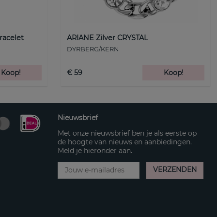
racelet
ARIANE Zilver CRYSTAL
DYRBERG/KERN
Koop!
€ 59
Koop!
Nieuwsbrief
Met onze nieuwsbrief ben je als eerste op
de hoogte van nieuws en aanbiedingen.
Meld je hieronder aan.
VERZENDEN