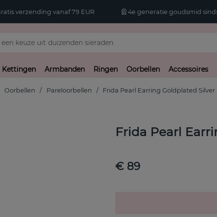
atis verzending vanaf 79 EUR
4e generatie goudsmid sinds
Kettingen
Armbanden
Ringen
Oorbellen
Accessoires
Oorbellen
Pareloorbellen
Frida Pearl Earring Goldplated Silver
Frida Pearl Earri
€ 89