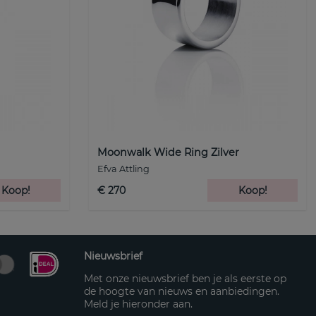
Moonwalk Wide Ring Zilver
Efva Attling
Koop!
€ 270
Koop!
Nieuwsbrief
Met onze nieuwsbrief ben je als eerste op
de hoogte van nieuws en aanbiedingen.
Meld je hieronder aan.