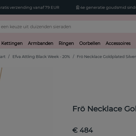
atis verzending vanaf 79 EUR
4e generatie goudsmid sinds
Kettingen
Armbanden
Ringen
Oorbellen
Accessoires
art
Efva Attling Black Week - 20%
Frö Necklace Goldplated Silve
Frö Necklace Gol
€ 484