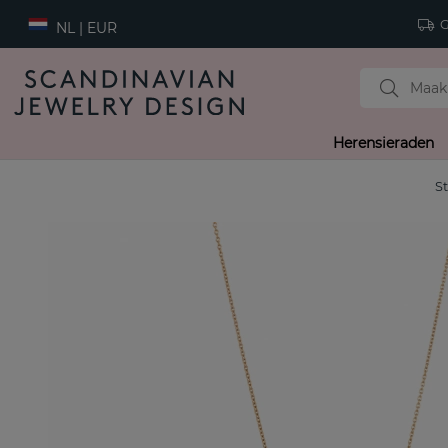
Gr
NL | EUR
Herensieraden
St