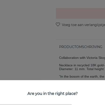
PRODUCTOMSCHRIJVING
Collaboration with Victoria Sko
Necklace in recycled 18K gold-
Diameter: 11 mm. Total height
“In the bosom of the earth, t
EIGENSCHAPPEN
Are you in the right place?