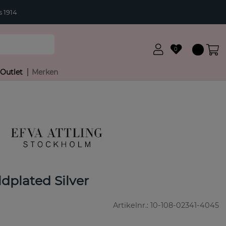
 1914
0
Outlet
Merken
r
dplated Silver
Artikelnr.:
10-108-02341-4045