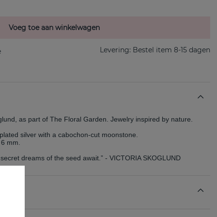
Voeg toe aan winkelwagen
Levering:
Bestel item 8-15 dagen
glund, as part of The Floral Garden. Jewelry inspired by nature. 
plated silver with a cabochon-cut moonstone. 
: 6 mm. 
he secret dreams of the seed await.” - VICTORIA SKOGLUND