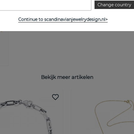
Change country
Continue to scandinavianjewelrydesign.nl>
Bekijk meer artikelen