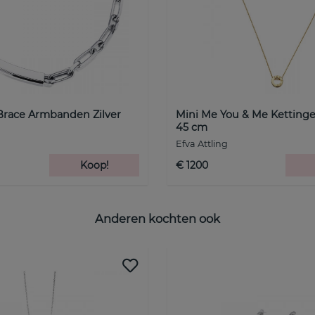
 Brace Armbanden Zilver
Mini Me You & Me Ketting
45 cm
Efva Attling
Koop!
€ 1200
Anderen kochten ook