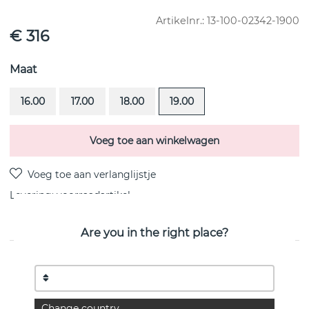
Artikelnr.:
13-100-02342-1900
€ 316
Maat
16.00
17.00
18.00
19.00
Voeg toe aan winkelwagen
Levering:
voorraadartikel
Are you in the right place?
PRODUCTOMSCHRIJVING
Collaboration with Victoria Skoglund, as part of The Floral
Garden. Jewelry inspired by nature.
Change country