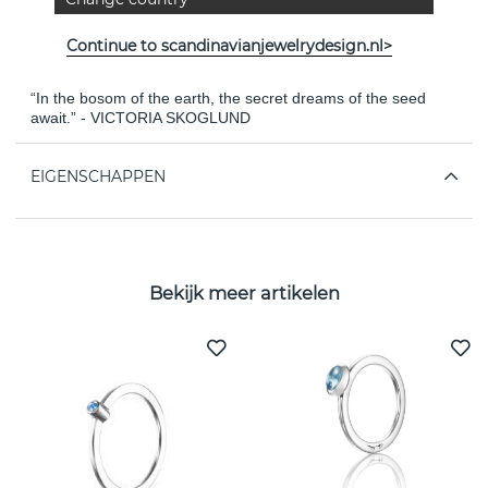
Ring in recycled sterling silver with a cabochon-cut
moonstone.
Continue to scandinavianjewelrydesign.nl>
Diameter: 11 mm. Total height: 6 mm. Rail: 1.5 x 2.2 mm.
“In the bosom of the earth, the secret dreams of the seed
await.” - VICTORIA SKOGLUND
EIGENSCHAPPEN
Bekijk meer artikelen