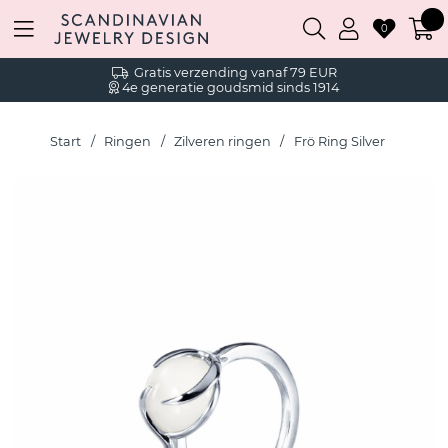
0
Gratis verzending vanaf 79 EUR
4e generatie goudsmid sinds 1914
Start
Ringen
Zilveren ringen
Frö Ring Silver