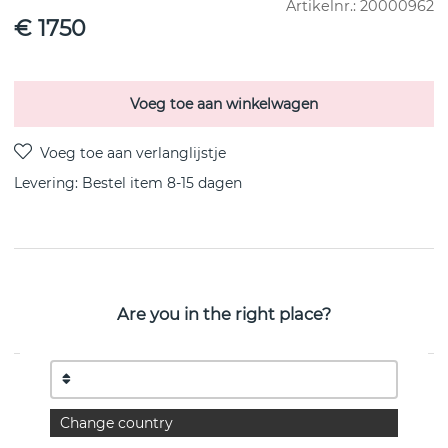
Artikelnr.:
20000962
€ 1750
Voeg toe aan winkelwagen
Levering:
Bestel item 8-15 dagen
PRODUCTOMSCHRIJVING
FUSION Armbanden CENTRE PAVÉ 0.11 CT i 18k
Are you in the right place?
Witgoud van het Deense Georg Jensen
EIGENSCHAPPEN
Change country
Collectie:
FUSION