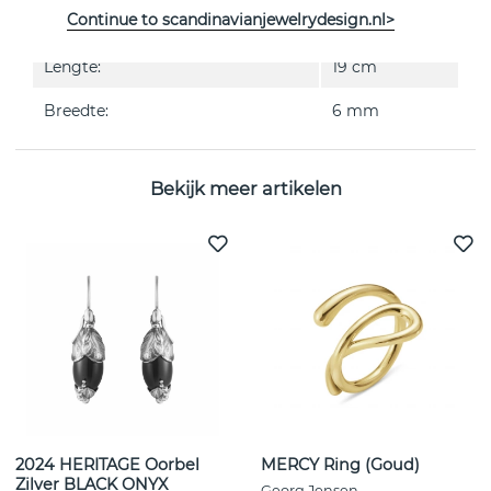
Continue to scandinavianjewelrydesign.nl>
Diameter:
8 mm
Lengte:
19 cm
Breedte:
6 mm
Bekijk meer artikelen
2024 HERITAGE Oorbel
MERCY Ring (Goud)
Zilver BLACK ONYX
Georg Jensen