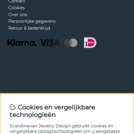
Contact
Cookies
Over ons
Persoonlijke gegevens
Retour & bedenktijd
Nieuwsbrief
Cookies en vergelijkbare
Met onze nieuwsbrief ben je als eerste op de hoogte van
technologieën
nieuws en aanbiedingen. Meld je hieronder aan.
Scandinavian Jewelry Design gebruikt cookies en
VERZENDEN
vergelijkbare opslagtechnologieën om u aangepaste