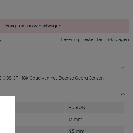
Voeg toe aan winkelwagen
Levering:
Bestel item 8-15 dagen
0.08 CT i 18k Goud van het Deense Georg Jensen
FUSION
13 mm
4,5 mm