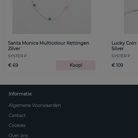
Santa Monica Multicolour Kettingen
Lucky Coin
Zilver
Silver
SYSTER P
SYSTER P
€ 69
Koop!
€ 109
Informatie
Algemene Voorwaarden
Contact
Cookies
Over ons