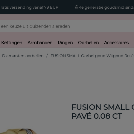
atis verzending vanaf 79 EUR
4e generatie goudsmid sinds
Kettingen
Armbanden
Ringen
Oorbellen
Accessoires
Diamanten oorbellen
FUSION SMALL Oorbel goud Witgoud Rosé
FUSION SMALL O
PAVÉ 0.08 CT