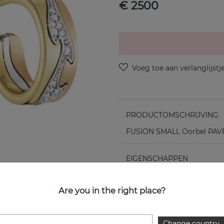
€ 2500
PRODUCTOMSCHRIJVING
FUSION SMALL Oorbel PAVÉ 
EIGENSCHAPPEN
Collectie:
Are you in the right place?
Diameter:
Breedte:
Change country