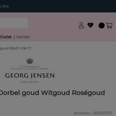
 1914
0
Outlet
Merken
goud PAVÉ 0.08 CT
orbel goud Witgoud Roségoud
Artikelnr.:
20000970