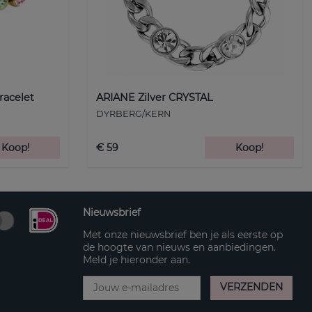
racelet
ARIANE Zilver CRYSTAL
DYRBERG/KERN
Koop!
€ 59
Koop!
Nieuwsbrief
Met onze nieuwsbrief ben je als eerste op
de hoogte van nieuws en aanbiedingen.
Meld je hieronder aan.
VERZENDEN