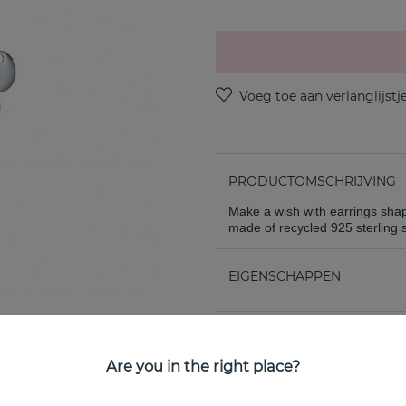
PRODUCTOMSCHRIJVING
Make a wish with earrings shape
made of recycled 925 sterling 
EIGENSCHAPPEN
Are you in the right place?