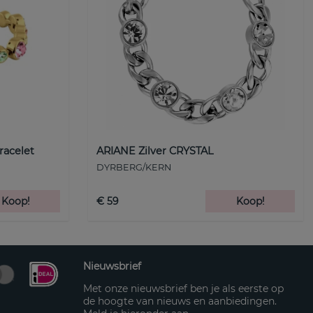
racelet
ARIANE Zilver CRYSTAL
DYRBERG/KERN
Koop!
€ 59
Koop!
Nieuwsbrief
Met onze nieuwsbrief ben je als eerste op
de hoogte van nieuws en aanbiedingen.