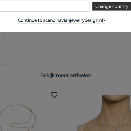
Change country
Continue to scandinavianjewelrydesign.nl>
Bekijk meer artikelen