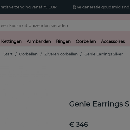
atis verzending vanaf 79 EUR
4e generatie goudsmid sinds
Kettingen
Armbanden
Ringen
Oorbellen
Accessoires
Start
Oorbellen
Zilveren oorbellen
Genie Earrings Silver
Genie Earrings S
€ 346