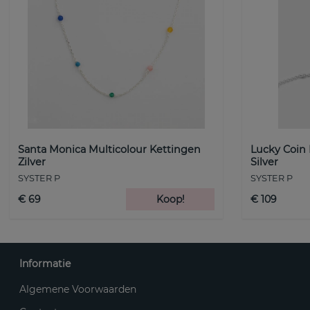
Santa Monica Multicolour Kettingen
Lucky Coin
Zilver
Silver
SYSTER P
SYSTER P
€ 69
Koop!
€ 109
Informatie
Algemene Voorwaarden