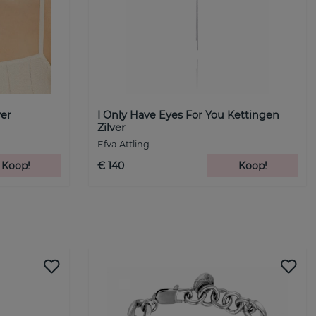
ver
I Only Have Eyes For You Kettingen
Zilver
Efva Attling
Koop!
€ 140
Koop!