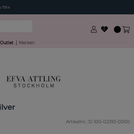
 1914
0
Outlet
Merken
ilver
Artikelnr.:
12-100-02393-0000