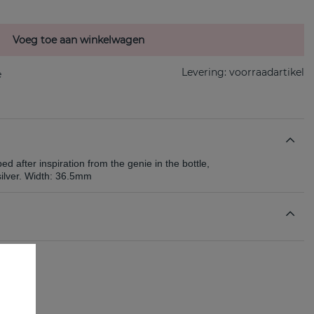
Voeg toe aan winkelwagen
Levering:
voorraadartikel
d after inspiration from the genie in the bottle,
silver. Width: 36.5mm