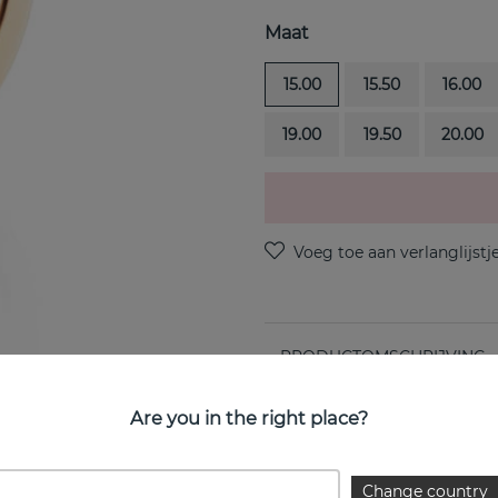
Maat
15.00
15.50
16.00
19.00
19.50
20.00
PRODUCTOMSCHRIJVING
Half Round is een 18k goud 
Are you in the right place?
EIGENSCHAPPEN
Change country