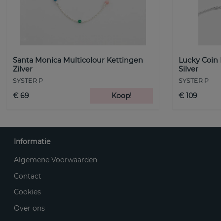
Santa Monica Multicolour Kettingen
Lucky Coin
Zilver
Silver
SYSTER P
SYSTER P
€ 69
Koop!
€ 109
Informatie
Algemene Voorwaarden
Contact
Cookies
Over ons