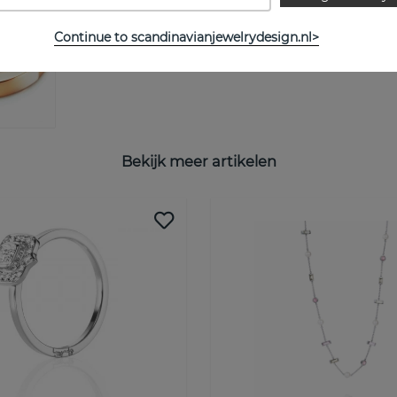
MAATTABEL
Continue to scandinavianjewelrydesign.nl>
Bekijk meer artikelen