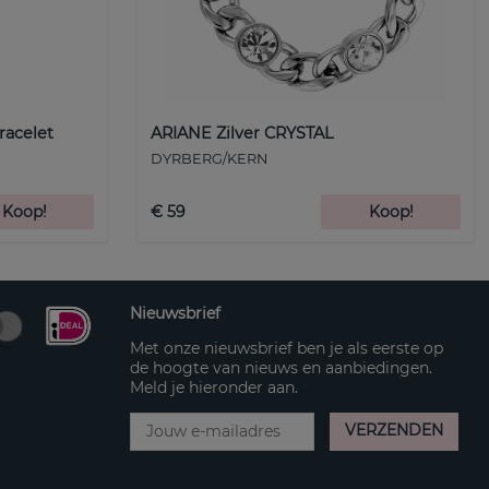
racelet
ARIANE Zilver CRYSTAL
DYRBERG/KERN
Koop!
€ 59
Koop!
Nieuwsbrief
Met onze nieuwsbrief ben je als eerste op
de hoogte van nieuws en aanbiedingen.
Meld je hieronder aan.
VERZENDEN