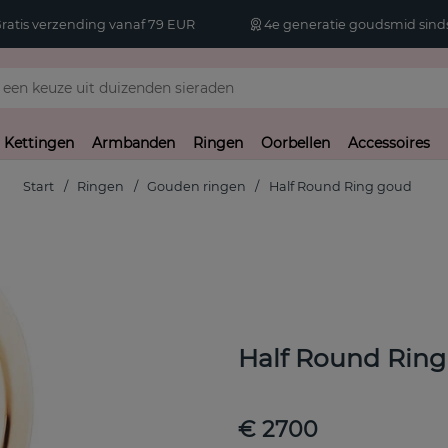
atis verzending vanaf 79 EUR
4e generatie goudsmid sinds
Kettingen
Armbanden
Ringen
Oorbellen
Accessoires
Start
Ringen
Gouden ringen
Half Round Ring goud
Half Round Rin
€ 2700