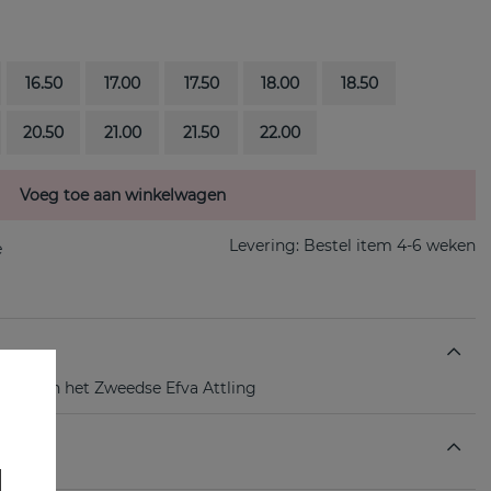
16.50
17.00
17.50
18.00
18.50
20.50
21.00
21.50
22.00
Voeg toe aan winkelwagen
Levering:
Bestel item 4-6 weken
ring van het Zweedse Efva Attling