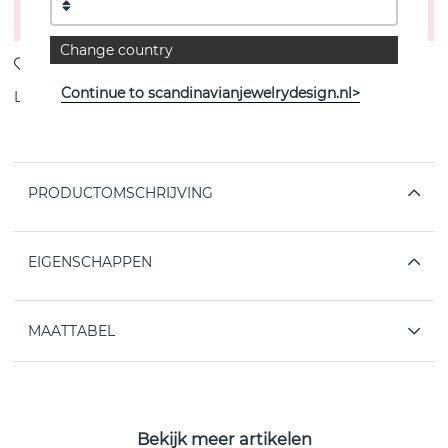
Voeg toe aan winkelwagen
Change country
Continue to scandinavianjewelrydesign.nl>
Levering:
Bestel item 4-6 weken
PRODUCTOMSCHRIJVING
EIGENSCHAPPEN
MAATTABEL
Bekijk meer artikelen