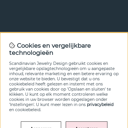
Nieuwsbrief
Cookies en vergelijkbare
Met onze nieuwsbrief ben je als eerste op de hoogte van
technologieën
nieuws en aanbiedingen. Meld je hieronder aan.
Scandinavian Jewelry Design gebruikt cookies en
VERZENDEN
vergelijkbare opslagtechnologieën om u aangepaste
inhoud, relevante marketing en een betere ervaring op
onze website te bieden. U bevestigt dat u ons
cookiebeleid heeft gelezen en instemt met ons
gebruik van cookies door op 'Opslaan en sluiten' te
klikken. U kunt op elk moment controleren welke
cookies in uw browser worden opgeslagen onder
'Instellingen'. U kunt meer lezen in ons
privacybeleid
en
cookiebeleid
.