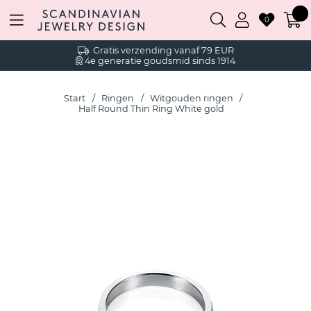
0
Gratis verzending vanaf 79 EUR
4e generatie goudsmid sinds 1914
Start
Ringen
Witgouden ringen
Half Round Thin Ring White gold