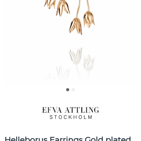
Helleborus Earrings Gold plated