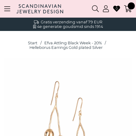
0
Gratis verzending vanaf 79 EUR
4e generatie goudsmid sinds 1914
Start
Efva Attling Black Week - 20%
Helleborus Earrings Gold plated Silver