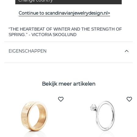
Change country
has met Efva Attling in an exclusive collaboration for a jewelry
collection.
Two worlds filled with dreams and craftsmanship become The
Continue to scandinavianjewelrydesign.nl>
Floral Garden.
“THE HEARTBEAT OF WINTER AND THE STRENGTH OF
SPRING.” - VICTORIA SKOGLUND
EIGENSCHAPPEN
Bekijk meer artikelen