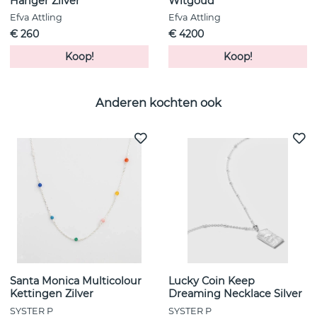
Hanger Zilver
Witgoud
Efva Attling
Efva Attling
€ 260
€ 4200
Koop!
Koop!
Anderen kochten ook
Santa Monica Multicolour
Lucky Coin Keep
Kettingen Zilver
Dreaming Necklace Silver
SYSTER P
SYSTER P