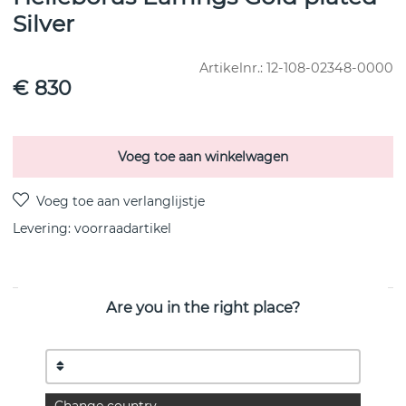
Silver
Artikelnr.:
12-108-02348-0000
€ 830
Voeg toe aan winkelwagen
Levering:
voorraadartikel
Are you in the right place?
PRODUCTOMSCHRIJVING
A quiet whisper from nature becomes jewelry
When two creative forces meet, magic is created. Victoria
Skoglund, the acclaimed master gardener,